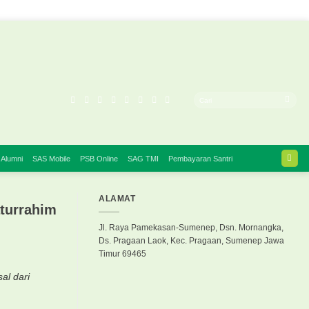
 Alumni
SAS Mobile
PSB Online
SAG TMI
Pembayaran Santri
ALAMAT
turrahim
Jl. Raya Pamekasan-Sumenep, Dsn. Mornangka,
Ds. Pragaan Laok, Kec. Pragaan, Sumenep Jawa
Timur 69465
al dari