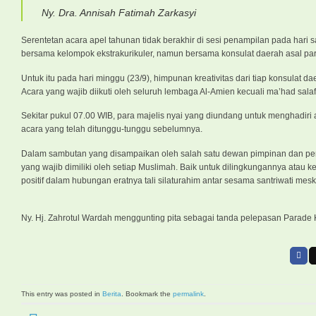
Ny. Dra. Annisah Fatimah Zarkasyi
Serentetan acara apel tahunan tidak berakhir di sesi penampilan pada hari s
bersama kelompok ekstrakurikuler, namun bersama konsulat daerah asal para
Untuk itu pada hari minggu (23/9), himpunan kreativitas dari tiap konsulat d
Acara yang wajib diikuti oleh seluruh lembaga Al-Amien kecuali ma’had salaf
Sekitar pukul 07.00 WIB, para majelis nyai yang diundang untuk menghadir
acara yang telah ditunggu-tunggu sebelumnya.
Dalam sambutan yang disampaikan oleh salah satu dewan pimpinan dan peng
yang wajib dimiliki oleh setiap Muslimah. Baik untuk dilingkungannya atau k
positif dalam hubungan eratnya tali silaturahim antar sesama santriwati mes
Ny. Hj. Zahrotul Wardah menggunting pita sebagai tanda pelepasan Parade
This entry was posted in
Berita
. Bookmark the
permalink
.