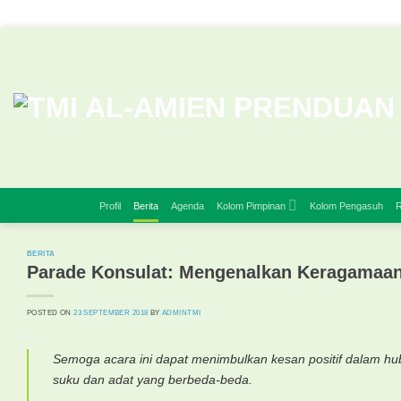
Skip
to
content
Profil
Berita
Agenda
Kolom Pimpinan
Kolom Pengasuh
R
BERITA
Parade Konsulat: Mengenalkan Keragamaan
POSTED ON
23 SEPTEMBER 2018
BY
ADMINTMI
Semoga acara ini dapat menimbulkan kesan positif dalam hubu
suku dan adat yang berbeda-beda.