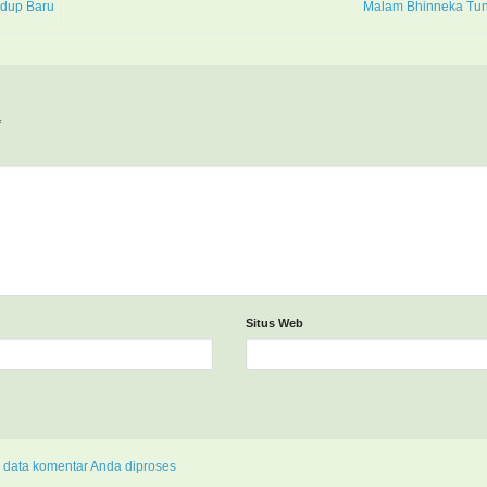
dup Baru
Malam Bhinneka Tun
*
Situs Web
 data komentar Anda diproses