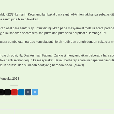
abtu (22/9) kemarin. Keterampilan bakat para santri Al-Amien tak hanya sebatas di
 santri juga bisa dilakukan.
aerah asal para santri siap untuk ditunjukkan pada masyarakat melalui acara parade
y, dilaksanakan secara terpisah putra dan putri serta berpusat di lembaga TMI.
i acara pembukaan parade konsulat putri telah hadir dan penuh dengan suka cita
asuh putri, Ny. Dra. Annisah Fatimah Zarkasyi menyampaikan beberapa hal sepu
etika nanti setelah terjun ke masyarakat. Beliau berharap acara ini dapat menimbu
kipun berasal dari suku dan adat yang berbeda-beda. (ar/avs)
 Konsulat 2018