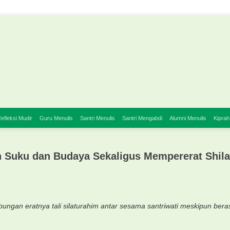
efleksi Mudir
Guru Menulis
Santri Menulis
Santri Mengabdi
Alumni Menulis
Kiprah
 Suku dan Budaya Sekaligus Mempererat Shila
ngan eratnya tali silaturahim antar sesama santriwati meskipun beras