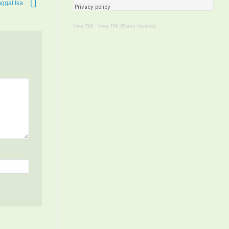
ggal Ika
Viva TMI
·
Viva TMI (Piano Version)