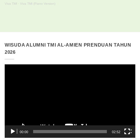
Viva TMI
·
Viva TMI (Piano Version)
WISUDA ALUMNI TMI AL-AMIEN PRENDUAN TAHUN
2026
Pemutar
Video
00:00
02:52