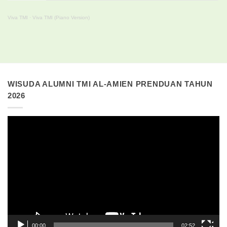
Viva TMI
·
Viva TMI (Piano Version)
WISUDA ALUMNI TMI AL-AMIEN PRENDUAN TAHUN
2026
Pemutar
Video
00:00
02:52