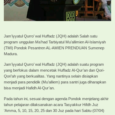
Jam’iyyatul Qurro’ wal Huffadz (JQH) adalah Salah satu
program unggulan Ma’had Tarbiyatul Mu’allimien Al-Islamiyah
(TMI) Pondok Pesantren AL-AMIEN PRENDUAN Sumenep
Madura.
Jam’iyyatul Qurro’ wal Huffadz (JQH) adalah suatu program
yang berfokus dalam mencetak Huffadz Al-Qur’an dan Qori-
Qori’ah yang berkualitas. Yang nantinya selain disiapkan
menjadi para pendidik (Mu’alliem) para santri juga diharapkan
bisa menjadi Hafidh Al-Qur’an.
Pada tahun ini, sesuai dengan agenda Pondok menjelang akhir
tahun pelajaran dilaksanakan acara Tasyakkur Hifdh Juz
‘Amma, 5, 10, 15, 20, 25 dan 30 Juz pada hari Sabtu (07/04)