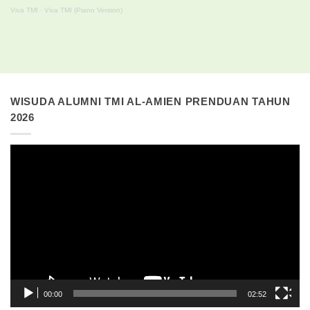
Viva TMI
·
Viva TMI (Piano Version)
WISUDA ALUMNI TMI AL-AMIEN PRENDUAN TAHUN
2026
Pemutar
Video
00:00
02:52