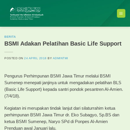
Skip
to
content
BERITA
BSMI Adakan Pelatihan Basic Life Support
POSTED ON
24 APRIL 2018
BY
ADMINTMI
Pengurus Perhimpunan BSMI Jawa Timur melalui BSMI
Sumenep menepati janjinya untuk mengadakan pelatihan BLS
(Basic Life Support) kepada santri pondok pesantren Al-Amien.
(7/4/18).
Kegiatan ini merupakan tindak lanjut dari silaturrahim ketua
perhimpunan BSMI Jawa Timur dr. Eko Subagyo, Sp.BS dan
ketua BSMI Sumenep, Naryo SPd di Ponpes Al-Amien
Prenduan awal Januari lalu.