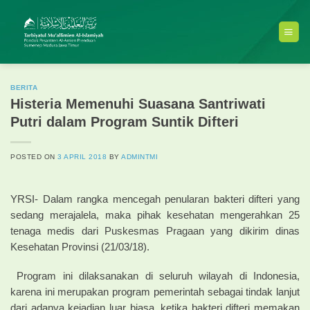
Skip
to
content
BERITA
Histeria Memenuhi Suasana Santriwati
Putri dalam Program Suntik Difteri
POSTED ON
3 APRIL 2018
BY
ADMINTMI
YRSI- Dalam rangka mencegah penularan bakteri difteri yang
sedang merajalela, maka pihak kesehatan mengerahkan 25
tenaga medis dari Puskesmas Pragaan yang dikirim dinas
Kesehatan Provinsi (21/03/18).
Program ini dilaksanakan di seluruh wilayah di Indonesia,
karena ini merupakan program pemerintah sebagai tindak lanjut
dari adanya kejadian luar biasa, ketika bakteri difteri memakan