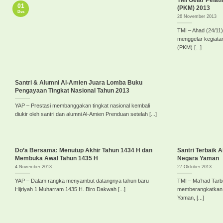
TMI Gelar Pela
01
(PKM) 2013
Des
26 November 2013
TMI – Ahad (24/11
menggelar kegiata
(PKM) [...]
Santri & Alumni Al-Amien Juara Lomba Buku
Pengayaan Tingkat Nasional Tahun 2013
YAP – Prestasi membanggakan tingkat nasional kembali
diukir oleh santri dan alumni Al-Amien Prenduan setelah [...]
Do’a Bersama: Menutup Akhir Tahun 1434 H dan
Santri Terbaik 
Membuka Awal Tahun 1435 H
Negara Yaman
4 November 2013
27 Oktober 2013
YAP – Dalam rangka menyambut datangnya tahun baru
TMI – Ma’had Tarbi
Hijriyah 1 Muharram 1435 H. Biro Dakwah [...]
memberangkatkan sa
Yaman, [...]