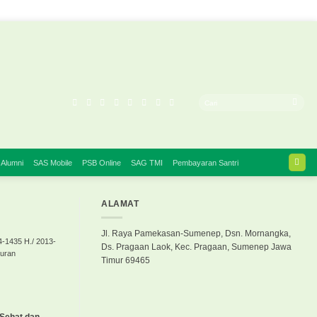
 Alumni
SAS Mobile
PSB Online
SAG TMI
Pembayaran Santri
ALAMAT
Jl. Raya Pamekasan-Sumenep, Dsn. Mornangka,
4-1435 H./ 2013-
Ds. Pragaan Laok, Kec. Pragaan, Sumenep Jawa
buran
Timur 69465