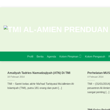
Skip
to
content
Profil
Berita
Agenda
Kolom Pimpinan
Kolom Pengasuh
R
Amaliyah Tadries Namudzajiyah (ATN) Di TMI
Perhelatan MUST
16 Februari 2014
4 Februari 2014
TMI – Santri kelas akhir Ma’had Tarbiyatul Mu’allimien Al-
TMI – (31/01/2014)
Islamiyah (TMI), putra 181 orang dan putri [...]
pesantren Al-Amie
sangat penting [...]