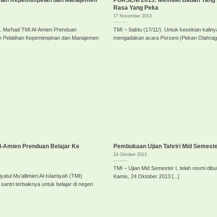
tihan Kepemimpinan dan Manajemen
PORSENI 2013: Memiliki Badan Yang 
Rasa Yang Peka
17 November 2013
). Ma’had TMI Al-Amien Prenduan
TMI – Sabtu (17/11/). Untuk kesekian kalin
n Pelatihan Kepemimpinan dan Manajemen
mengadakan acara Porseni (Pekan Olahraga d
Al-Amien Prenduan Belajar Ke
Pembukaan Ujian Tahriri Mid Semeste
24 Oktober 2013
TMI – Ujian Mid Semester I, telah resmi dibu
yatul Mu’allimien Al-Islamiyah (TMI)
Kamis, 24 Oktober 2013 [...]
ntri terbaiknya untuk belajar di negeri