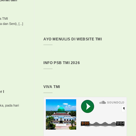
Sehat dan
ya TMI
an Seni), [...]
AYO MENULIS DI WEBSITE TMI
INFO PSB TMI 2026
VIVA TMI
r I
ka, pada hari