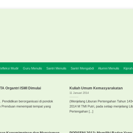
efleksi Mudir
Guru Menulis
Santri Menulis
Santri Mengabdi
Alumni Menulis
Kiprah
A Organtri ISMI Dimulai
Kuliah Umum Kemasyarakatan
11 Januari 2014
. Pendidikan berorganisasi di pondok
(Menjelang Liburan Pertengahan Tahun 143
n Prenduan menempati tempat yang
2014 M TMI Putri, pada setiap menjelang Li
Pertengahan [...]