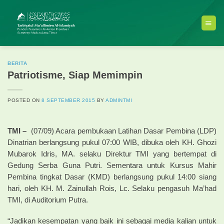
Skip
to
content
BERITA
Patriotisme, Siap Memimpin
POSTED ON
8 SEPTEMBER 2015
BY
ADMINTMI
TMI –
(07/09) Acara pembukaan Latihan Dasar Pembina (LDP)
Dinatrian berlangsung pukul 07:00 WIB, dibuka oleh KH. Ghozi
Mubarok Idris, MA. selaku Direktur TMI yang bertempat di
Gedung Serba Guna Putri. Sementara untuk Kursus Mahir
Pembina tingkat Dasar (KMD) berlangsung pukul 14:00 siang
hari, oleh KH. M. Zainullah Rois, Lc. Selaku pengasuh Ma’had
TMI, di Auditorium Putra.
“Jadikan kesempatan yang baik ini sebagai media kalian untuk