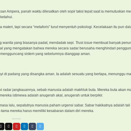
asan Ampera, panah waktu dilesatkan oleh sopir taksi tepat saat ia memutuskan mel
ketahui.
ateri, tapi secara “metaforis” turut menyentuh psikologi. Kecelakaan itu pun da
g wanita yang biasanya padat, mendadak sepi.
Trust issue
membuat banyak penum
osial yang mengatakan bahwa mereka secara sadar berusaha menghindari penggun
sa mengguncang sistem yang sebelumnya dianggap aman.
nyi di padang yang disangka aman. Ia adalah sesuatu yang bertapa, menunggu m
i radar jangkauannya, sebab manusia adalah makhluk buta. Mereka buta akan m
ereka istimewa adalah anugerah akal, anugerah untuk berpikir.
masa lalu, sepatutnya manusia paham urgensi sabar. Sabar hakikatnya adalah tali
a-tama mereka harus memiliki kesabaran dalam diri mereka.