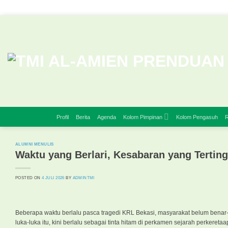
Skip
to
content
Profil
Berita
Agenda
Kolom Pimpinan
Kolom Pengasuh
R
ALUMNI MENULIS
Waktu yang Berlari, Kesabaran yang Terting
POSTED ON
4 JULI 2026
BY
ADMINTMI
Beberapa waktu berlalu pasca tragedi KRL Bekasi, masyarakat belum bena
luka-luka itu, kini berlalu sebagai tinta hitam di perkamen sejarah perkereta