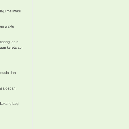
aju melintasi
lam waktu
pang lebih
aan kereta api
anusia dan
asa depan,
 kekang bagi