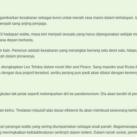
ambarkan kesabaran sebagai kunci untuk meraih rasa manis dalam kehidupan. Ia
enjadi sang anjing penjaga.
i). Di hadapan waktu, masa kini menjadi sesuatu yang harus dipergunakan sebijak m
 masa depan berbeda.
an kain. Penenun adalah kesabaran yang merangkai benang satu demi satu. Adapu
arah dalam prosesnya.
g diungkapkan Leo Tolstoy dalam novel
War and Peace.
Sang maestro asal Rusia i
engan dua prajurit tersebut, seribu perang pun pasti akan dilalui dengan keme
kutan tak pelak seperti melemparkan diri ke pandemonium. Dia akan berdiri di p
eliru. Tindakan impulsif atas dasar efisiensi itu akan membuat seseorang kehi
 dari perangai waktu yang sering diumpamakan sebagai anak panah. Bagaimanap
ng meningkatkan ketidakteraturan (entropi) dalam sistem. Dalam ranah sosial, peni