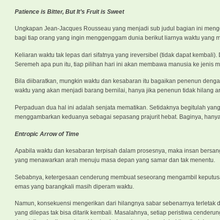
Patience is Bitter, But It’s Fruit is Sweet
Ungkapan Jean-Jacques Rousseau yang menjadi sub judul bagian ini mengg
bagi tiap orang yang ingin menggenggam dunia berikut liarnya waktu yang m
Keliaran waktu tak lepas dari sifatnya yang ireversibel (tidak dapat kembal
Seremeh apa pun itu, tiap pilihan hari ini akan membawa manusia ke jenis
Bila diibaratkan, mungkin waktu dan kesabaran itu bagaikan penenun deng
waktu yang akan menjadi barang bernilai, hanya jika penenun tidak hilang 
Perpaduan dua hal ini adalah senjata mematikan. Setidaknya begitulah yan
menggambarkan keduanya sebagai sepasang prajurit hebat. Baginya, hanya d
Entropic Arrow of Time
Apabila waktu dan kesabaran terpisah dalam prosesnya, maka insan bersang
yang menawarkan arah menuju masa depan yang samar dan tak menentu.
Sebabnya, ketergesaan cenderung membuat seseorang mengambil keputusan k
emas yang barangkali masih diperam waktu.
Namun, konsekuensi mengerikan dari hilangnya sabar sebenarnya terletak
yang dilepas tak bisa ditarik kembali. Masalahnya, setiap peristiwa cenderu