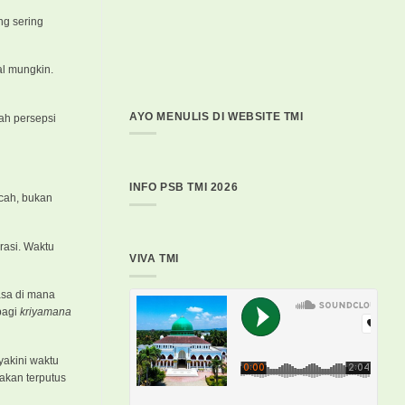
ng sering
al mungkin.
AYO MENULIS DI WEBSITE TMI
ah persepsi
INFO PSB TMI 2026
cah, bukan
rasi. Waktu
VIVA TMI
asa di mana
bagi
kriyamana
yakini waktu
akan terputus