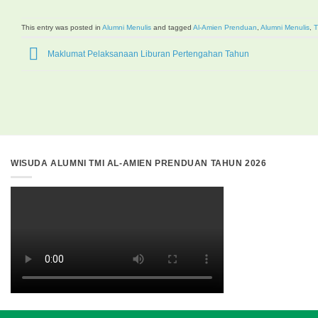
This entry was posted in
Alumni Menulis
and tagged
Al-Amien Prenduan
,
Alumni Menulis
,
T
Maklumat Pelaksanaan Liburan Pertengahan Tahun
WISUDA ALUMNI TMI AL-AMIEN PRENDUAN TAHUN 2026