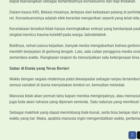
dapat dianalogikan sebagai bertambahnya konsekuensi dari tiap tindakan.
Dalam kasus KRL Bekasi misalnya, terlepas dari ketiadaan palang di perlint
rel. Konsekuensinya adalah efek berantai mengerikan seperti yang telah kita 
Kecelakaan tersebut tidak hanya meningkatkan entropi yang berdampak pada m
singkat memicu trauma kolektif pada warga Jabodetabek.
Buktinya, sehari pasca kejadian, banyak media mengabarkan bahwa gerbon
memilih berjejalan di gerbong tengah. Lalu, ada cuitan pengguna media s
sementara waktu. Rangkaian respon itu menunjukkan satu ketergesaan bi
Sabar di Dunia yang Terus Berlari
Waktu dengan segala misterinya patut diwaspadai sebagai ranjau tersembu
semua variabel di dunia menyalakan tombol
on
, kemudian meledak.
Manusia tidak akan pernah tahu kapan mereka menginjaknya, atau memasuk
juga buta akan rahasia yang diperam semesta. Satu-satunya yang membuat m
Sebagai makhluk yang dapat menimbang baik-buruk, serta bisa belajar dari 
waktu yang liar. Maka, apabila manusia ingin mengendalikan waktu, pertam