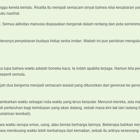
gu kereta berlalu. Realita itu menjadi semacam sinyal bahwa nilai kesabaran ya
uku nasihat.
at. Semua aktivitas manusia diupayakan bergerak dalam rentang dan jeda seminim
intensnya penyebaran budaya hidup serba instan. Wabah ini pun perlahan mengub
 lupa bahwa waktu adalah boneka kaca. Ia indah apabila terjaga. Namun bila pe
seperti semula.
ajah dua bergema menjadi semacam wasiat yang diturunkan dari generasi ke gene
ggambarkan waktu sebagai roda waktu yang terus berputar. Menurut mereka, ada m
di pertaruhan bagi kehidupan yang akan datang, sebab masa kini tak lain ladang 
kelahiran kembali).
ahwa waktu serupa emas, uang, atau benda berharga lainnya. Beberapa bahkan me
hwa membuang waktu lebih berbahaya dari kematian, sebab itu artinya seseorang 