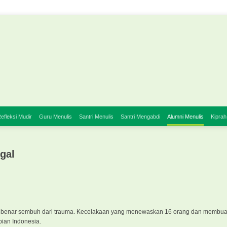
efleksi Mudir
Guru Menulis
Santri Menulis
Santri Mengabdi
Alumni Menulis
Kiprah
gal
r-benar sembuh dari trauma. Kecelakaan yang menewaskan 16 orang dan membuat
apian Indonesia.