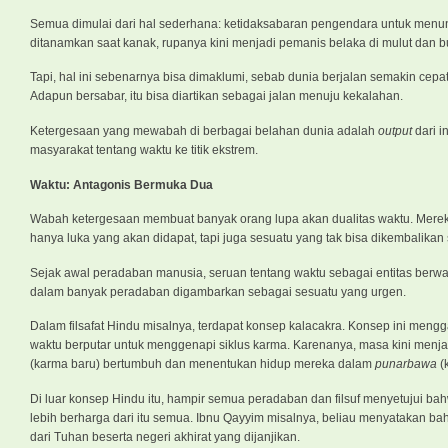
Semua dimulai dari hal sederhana: ketidaksabaran pengendara untuk menung
ditanamkan saat kanak, rupanya kini menjadi pemanis belaka di mulut dan b
Tapi, hal ini sebenarnya bisa dimaklumi, sebab dunia berjalan semakin cep
Adapun bersabar, itu bisa diartikan sebagai jalan menuju kekalahan.
Ketergesaan yang mewabah di berbagai belahan dunia adalah
output
dari 
masyarakat tentang waktu ke titik ekstrem.
Waktu: Antagonis Bermuka Dua
Wabah ketergesaan membuat banyak orang lupa akan dualitas waktu. Mereka
hanya luka yang akan didapat, tapi juga sesuatu yang tak bisa dikembalikan 
Sejak awal peradaban manusia, seruan tentang waktu sebagai entitas berw
dalam banyak peradaban digambarkan sebagai sesuatu yang urgen.
Dalam filsafat Hindu misalnya, terdapat konsep kalacakra. Konsep ini men
waktu berputar untuk menggenapi siklus karma. Karenanya, masa kini menja
(karma baru) bertumbuh dan menentukan hidup mereka dalam
punarbawa
(
Di luar konsep Hindu itu, hampir semua peradaban dan filsuf menyetujui b
lebih berharga dari itu semua. Ibnu Qayyim misalnya, beliau menyatakan ba
dari Tuhan beserta negeri akhirat yang dijanjikan.