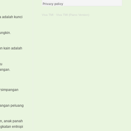
Viva TMI
·
Viva TMI (Piano Version)
 adalah kunci
ungkin.
n kain adalah
tu
nangan.
ersimpangan
langan peluang
un, anak panah
ngkatan entropi