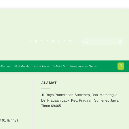
 Alumni
SAS Mobile
PSB Online
SAG TMI
Pembayaran Santri
ALAMAT
Jl. Raya Pamekasan-Sumenep, Dsn. Mornangka,
Ds. Pragaan Laok, Kec. Pragaan, Sumenep Jawa
Timur 69465
 91 lainnya