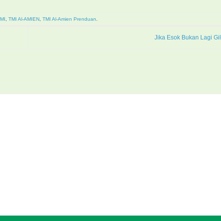
MI
,
TMI Al-AMIEN
,
TMI Al-Amien Prenduan
.
Jika Esok Bukan Lagi Gil