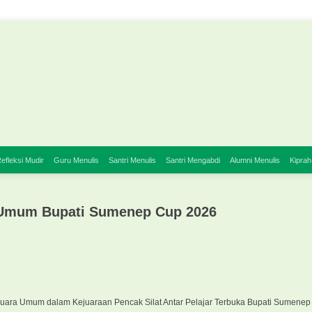
efleksi Mudir
Guru Menulis
Santri Menulis
Santri Mengabdi
Alumni Menulis
Kiprah
a Umum Bupati Sumenep Cup 2026
 Juara Umum dalam Kejuaraan Pencak Silat Antar Pelajar Terbuka Bupati Sumenep