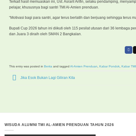
Terkait hasil memuaskan ini, Ust. Asraril Arifin, selaku pendamping, menya
pelajar, khususnya bagi santri TMI Al-Amien prenduan.
“Motivasi bagi para santri, agar terus berlatih dan berjuang sehingga teru
Bupati Cup 2026 tahun ini diikuti oleh 115 pesilat utusan dari 36 lembag
dan Juara 3 diraih oleh SMAN 2 Bangkalan.
This entry was posted in
Berita
and tagged
Al-Amien Prenduan
,
Kabar Pondok
,
Kabar TMI
Jika Esok Bukan Lagi Giliran Kita
WISUDA ALUMNI TMI AL-AMIEN PRENDUAN TAHUN 2026