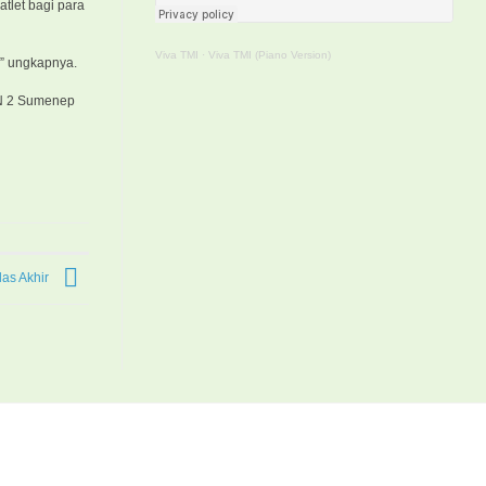
tlet bagi para
Viva TMI
·
Viva TMI (Piano Version)
,” ungkapnya.
AN 2 Sumenep
as Akhir