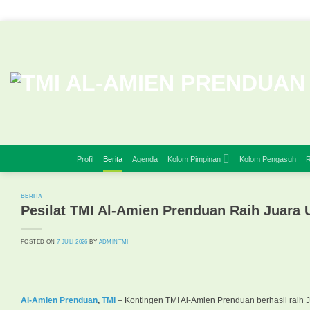
Skip
to
content
Profil
Berita
Agenda
Kolom Pimpinan
Kolom Pengasuh
R
BERITA
Pesilat TMI Al-Amien Prenduan Raih Juar
POSTED ON
7 JULI 2026
BY
ADMINTMI
Al-Amien Prenduan
,
TMI
– Kontingen TMI Al-Amien Prenduan berhasil raih