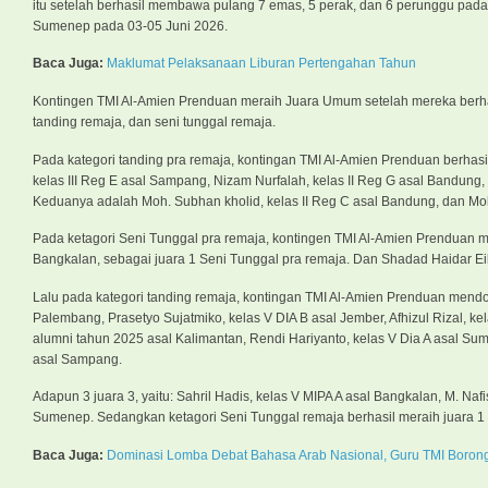
itu setelah berhasil membawa pulang 7 emas, 5 perak, dan 6 perunggu p
Sumenep pada 03-05 Juni 2026.
Baca Juga:
Maklumat Pelaksanaan Liburan Pertengahan Tahun
Kontingen TMI Al-Amien Prenduan meraih Juara Umum setelah mereka berhas
tanding remaja, dan seni tunggal remaja.
Pada kategori tanding pra remaja, kontingan TMI Al-Amien Prenduan berhasil 
kelas III Reg E asal Sampang, Nizam Nurfalah, kelas II Reg G asal Bandung,
Keduanya adalah Moh. Subhan kholid, kelas II Reg C asal Bandung, dan Moh.
Pada ketagori Seni Tunggal pra remaja, kontingen TMI Al-Amien Prenduan merai
Bangkalan, sebagai juara 1 Seni Tunggal pra remaja. Dan Shadad Haidar Eib
Lalu pada kategori tanding remaja, kontingan TMI Al-Amien Prenduan mendomin
Palembang, Prasetyo Sujatmiko, kelas V DIA B asal Jember, Afhizul Rizal, ke
alumni tahun 2025 asal Kalimantan, Rendi Hariyanto, kelas V Dia A asal S
asal Sampang.
Adapun 3 juara 3, yaitu: Sahril Hadis, kelas V MIPA A asal Bangkalan, M. N
Sumenep. Sedangkan ketagori Seni Tunggal remaja berhasil meraih juara 1 ol
Baca Juga:
Dominasi Lomba Debat Bahasa Arab Nasional, Guru TMI Borong