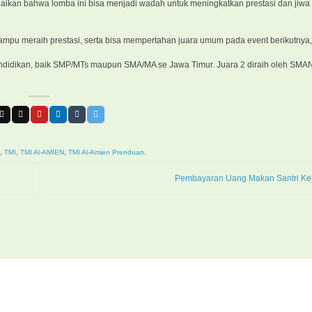
mpaikan bahwa lomba ini bisa menjadi wadah untuk meningkatkan prestasi dan jiwa a
s mampu meraih prestasi, serta bisa mempertahan juara umum pada event berikutnya
a pendidikan, baik SMP/MTs maupun SMA/MA se Jawa Timur. Juara 2 diraih oleh SM
,
TMI
,
TMI Al-AMIEN
,
TMI Al-Amien Prenduan
.
Pembayaran Uang Makan Santri Kel