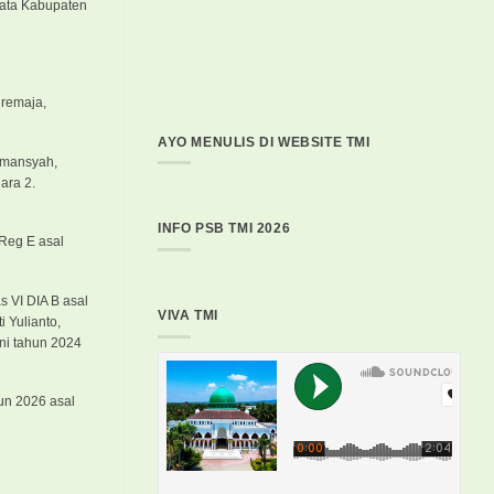
sata Kabupaten
 remaja,
AYO MENULIS DI WEBSITE TMI
irmansyah,
ara 2.
INFO PSB TMI 2026
 Reg E asal
s VI DIA B asal
VIVA TMI
 Yulianto,
ni tahun 2024
hun 2026 asal