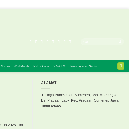
 Alumni
SAS Mobile
PSB Online
SAG TMI
Pembayaran Santri
ALAMAT
Jl. Raya Pamekasan-Sumenep, Dsn. Mornangka,
Ds. Pragaan Laok, Kec. Pragaan, Sumenep Jawa
Timur 69465
 Cup 2026. Hal