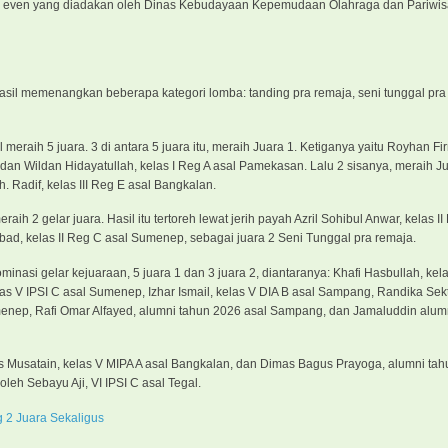
ada even yang diadakan oleh Dinas Kebudayaan Kepemudaan Olahraga dan Pariwi
il memenangkan beberapa kategori lomba: tanding pra remaja, seni tunggal pra
meraih 5 juara. 3 di antara 5 juara itu, meraih Juara 1. Ketiganya yaitu Royhan F
 dan Wildan Hidayatullah, kelas I Reg A asal Pamekasan. Lalu 2 sisanya, meraih Ju
 Radif, kelas III Reg E asal Bangkalan.
h 2 gelar juara. Hasil itu tertoreh lewat jerih payah Azril Sohibul Anwar, kelas II
ad, kelas II Reg C asal Sumenep, sebagai juara 2 Seni Tunggal pra remaja.
asi gelar kejuaraan, 5 juara 1 dan 3 juara 2, diantaranya: Khafi Hasbullah, kela
las V IPSI C asal Sumenep, Izhar Ismail, kelas V DIA B asal Sampang, Randika Sekti
umenep, Rafi Omar Alfayed, alumni tahun 2026 asal Sampang, dan Jamaluddin alum
afis Musatain, kelas V MIPA A asal Bangkalan, dan Dimas Bagus Prayoga, alumni ta
eh Sebayu Aji, VI IPSI C asal Tegal.
 2 Juara Sekaligus