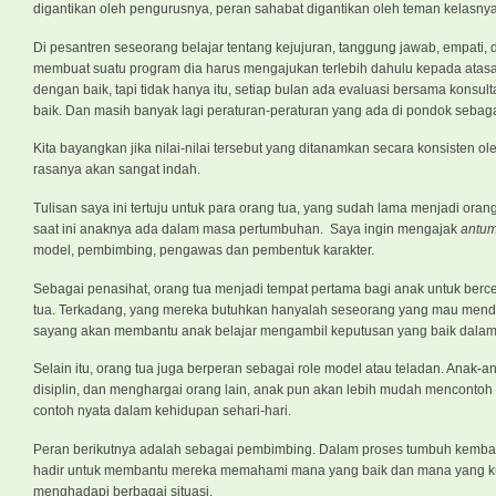
digantikan oleh pengurusnya, peran sahabat digantikan oleh teman kelasny
Di pesantren seseorang belajar tentang kejujuran, tanggung jawab, empati,
membuat suatu program dia harus mengajukan terlebih dahulu kepada atasa
dengan baik, tapi tidak hanya itu, setiap bulan ada evaluasi bersama konsu
baik. Dan masih banyak lagi peraturan-peraturan yang ada di pondok sebagai 
Kita bayangkan jika nilai-nilai tersebut yang ditanamkan secara konsisten ole
rasanya akan sangat indah.
Tulisan saya ini tertuju untuk para orang tua, yang sudah lama menjadi oran
saat ini anaknya ada dalam masa pertumbuhan. Saya ingin mengajak
antu
model, pembimbing, pengawas dan pembentuk karakter.
Sebagai penasihat, orang tua menjadi tempat pertama bagi anak untuk berc
tua. Terkadang, yang mereka butuhkan hanyalah seseorang yang mau mend
sayang akan membantu anak belajar mengambil keputusan yang baik dalam
Selain itu, orang tua juga berperan sebagai role model atau teladan. Anak-an
disiplin, dan menghargai orang lain, anak pun akan lebih mudah mencontoh pe
contoh nyata dalam kehidupan sehari-hari.
Peran berikutnya adalah sebagai pembimbing. Dalam proses tumbuh kemban
hadir untuk membantu mereka memahami mana yang baik dan mana yang kur
menghadapi berbagai situasi.