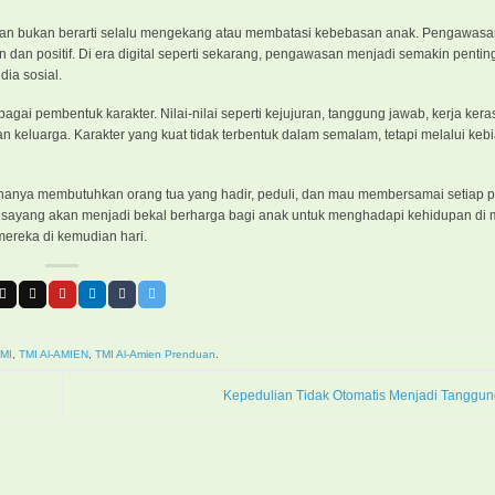
asan bukan berarti selalu mengekang atau membatasi kebebasan anak. Pengawasa
dan positif. Di era digital seperti sekarang, pengawasan menjadi semakin pentin
ia sosial.
ai pembentuk karakter. Nilai-nilai seperti kejujuran, tanggung jawab, kerja keras
keluarga. Karakter yang kuat tidak terbentuk dalam semalam, tetapi melalui keb
hanya membutuhkan orang tua yang hadir, peduli, dan mau membersamai setiap 
 sayang akan menjadi bekal berharga bagi anak untuk menghadapi kehidupan di
mereka di kemudian hari.
MI
,
TMI Al-AMIEN
,
TMI Al-Amien Prenduan
.
Kepedulian Tidak Otomatis Menjadi Tanggu