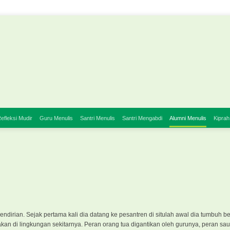
efleksi Mudir
Guru Menulis
Santri Menulis
Santri Mengabdi
Alumni Menulis
Kiprah
ndirian. Sejak pertama kali dia datang ke pesantren di situlah awal dia tumbuh 
sakan di lingkungan sekitarnya. Peran orang tua digantikan oleh gurunya, peran sa