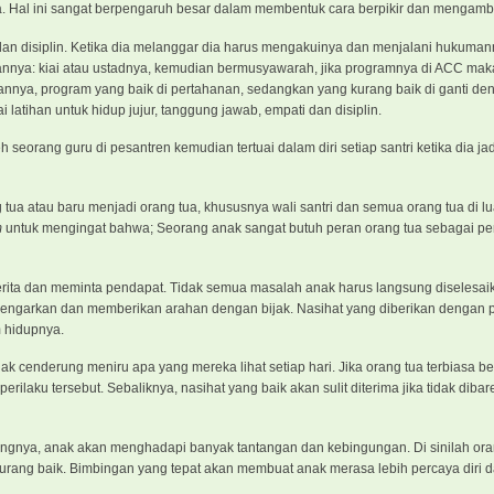
a. Hal ini sangat berpengaruh besar dalam membentuk cara berpikir dan mengambi
 dan disiplin. Ketika dia melanggar dia harus mengakuinya dan menjalani hukumann
nnya: kiai atau ustadnya, kemudian bermusyawarah, jika programnya di ACC mak
ltannya, program yang baik di pertahanan, sedangkan yang kurang baik di ganti de
latihan untuk hidup jujur, tanggung jawab, empati dan disiplin.
h seorang guru di pesantren kemudian tertuai dalam diri setiap santri ketika dia jad
g tua atau baru menjadi orang tua, khususnya wali santri dan semua orang tua di l
m
untuk mengingat bahwa; Seorang anak sangat butuh peran orang tua sebagai pen
erita dan meminta pendapat. Tidak semua masalah anak harus langsung diselesai
engarkan dan memberikan arahan dengan bijak. Nasihat yang diberikan dengan 
 hidupnya.
ak cenderung meniru apa yang mereka lihat setiap hari. Jika orang tua terbiasa ber
rilaku tersebut. Sebaliknya, nasihat yang baik akan sulit diterima jika tidak diba
gnya, anak akan menghadapi banyak tantangan dan kebingungan. Di sinilah oran
ang baik. Bimbingan yang tepat akan membuat anak merasa lebih percaya diri 