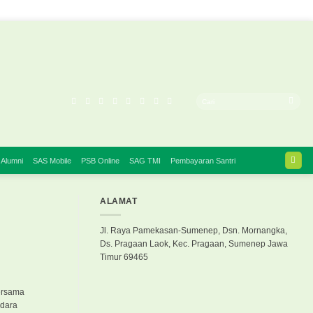
 Alumni
SAS Mobile
PSB Online
SAG TMI
Pembayaran Santri
ALAMAT
Jl. Raya Pamekasan-Sumenep, Dsn. Mornangka,
Ds. Pragaan Laok, Kec. Pragaan, Sumenep Jawa
Timur 69465
bersama
udara