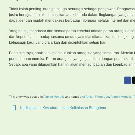
Tidak kalah penting, orang tua juga berfungsi sebagai pengawas. Pengaw
justru bertujuan untuk memastikan anak berada dalam lingkungan yang aman 
dapat dengan mudah mengakses berbagai informasi melalui internet dan med
Yang paling mendasar dari semua peran tersebut adalah peran orang tua sebag
dan kepedulian terhadap sesama umumnya mulai ditanamkan dari lingkungan 
kebiasaan kecil yang diajarkan dan dicontohkan setiap hari.
Pada akhirnya, anak tidak membutuhkan orang tua yang sempurna. Mereka 
pertumbuhan mereka. Peran orang tua yang dijalankan dengan penuh kasih
Sebab, apa yang ditanamkan hari ini akan menjadi bagian dari kepribadian 
This entry was posted in
Alumni Menulis
and tagged
Al-Amien Prenduan
,
Alumni Menulis
,
T
Kedisiplinan, Kesadaran, dan Keikhlasan Beragama