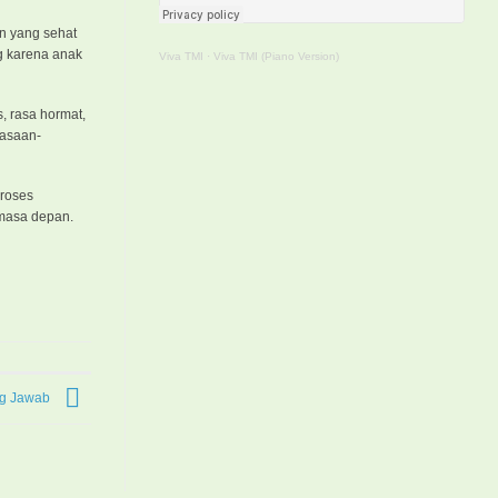
n yang sehat
g karena anak
Viva TMI
·
Viva TMI (Piano Version)
, rasa hormat,
iasaan-
proses
 masa depan.
ng Jawab