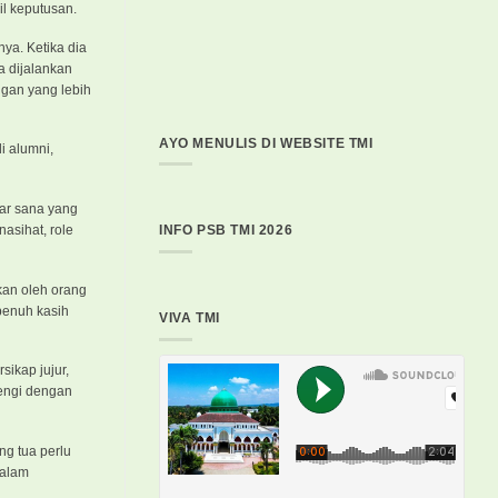
l keputusan.
ya. Ketika dia
a dijalankan
ngan yang lebih
AYO MENULIS DI WEBSITE TMI
i alumni,
uar sana yang
asihat, role
INFO PSB TMI 2026
kan oleh orang
penuh kasih
VIVA TMI
sikap jujur,
rengi dengan
g tua perlu
dalam