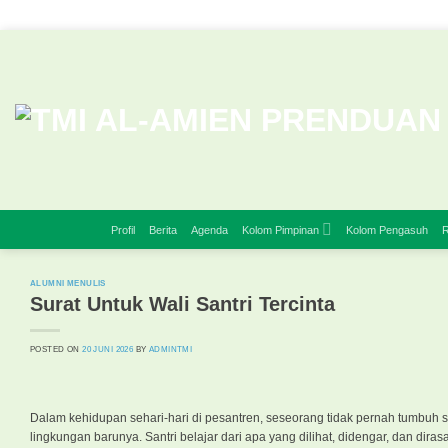
Skip
to
content
Profil
Berita
Agenda
Kolom Pimpinan
Kolom Pengasuh
R
ALUMNI MENULIS
Surat Untuk Wali Santri Tercinta
POSTED ON
20 JUNI 2026
BY
ADMINTMI
Dalam kehidupan sehari-hari di pesantren, seseorang tidak pernah tumbuh se
lingkungan barunya. Santri belajar dari apa yang dilihat, didengar, dan dira