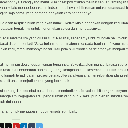
 meresponnya. Orang yang memiliki mindset positif akan melihat sebuah tantangan
ng selalu mengedepankan mindset negatifnya, lebih rentan untuk menanggapi h
ungkin saja sama, yang berbeda hanyalah cara pandangnya.
 Batasan berpikir inilah yang akan muncul ketika kita dihadapkan dengan kesulitan
atasan berpikir itu untuk menemukan solusi dan mengatasinya.
n soal matematika yang dirasa sulit. Padahal, sebenarnya kita mungkin belum cuk
dapat diubah menjadi “Saya belum paham matematika pada bagian ini,” yang mer
n kecil, tetapi maknanya besar. Dari pola pikir “tidak bisa selamanya” menjadi “
at memimpin doa di depan teman-temannya. Seketika, akan muncul batasan berpi
an rasa takut berlebihan dan mengurangi keinginan atau kesempatan untuk tampil 
g lumrah terjadi dalam proses belajar. Jika saja kesalahan tersebut dipandang s
uktif untuk menjadi pribadi yang lebih baik.‎
 penting. Hal tersebut bukan berarti memberikan afirmasi positif dengan senyum
ika mengalami kegagalan atau pengalaman yang buruk sekalipun. Sebab, mindset ya
nuh rintangan.
perlahan untuk mengubah hidup menjadi lebih baik.