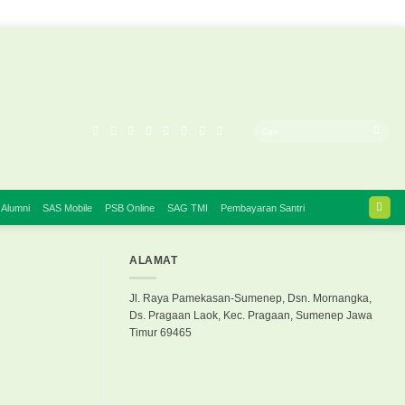
 Alumni
SAS Mobile
PSB Online
SAG TMI
Pembayaran Santri
ALAMAT
Jl. Raya Pamekasan-Sumenep, Dsn. Mornangka,
Ds. Pragaan Laok, Kec. Pragaan, Sumenep Jawa
Timur 69465