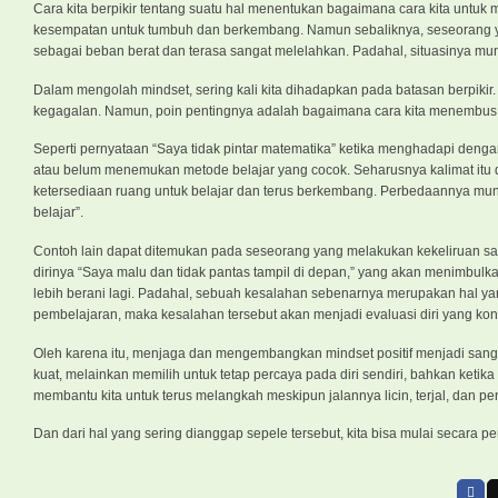
‎Cara kita berpikir tentang suatu hal menentukan bagaimana cara kita untuk
kesempatan untuk tumbuh dan berkembang. Namun sebaliknya, seseorang ya
sebagai beban berat dan terasa sangat melelahkan. Padahal, situasinya m
Dalam mengolah mindset, sering kali kita dihadapkan pada batasan berpikir.
kegagalan. Namun, poin pentingnya adalah bagaimana cara kita menembus b
Seperti pernyataan “Saya tidak pintar matematika” ketika menghadapi denga
atau belum menemukan metode belajar yang cocok. Seharusnya kalimat itu 
ketersediaan ruang untuk belajar dan terus berkembang. Perbedaannya mungki
belajar”.
Contoh lain dapat ditemukan pada seseorang yang melakukan kekeliruan sa
dirinya “Saya malu dan tidak pantas tampil di depan,” yang akan menimbulk
lebih berani lagi. Padahal, sebuah kesalahan sebenarnya merupakan hal yan
pembelajaran, maka kesalahan tersebut akan menjadi evaluasi diri yang konstr
Oleh karena itu, menjaga dan mengembangkan mindset positif menjadi sangat
kuat, melainkan memilih untuk tetap percaya pada diri sendiri, bahkan ket
membantu kita untuk terus melangkah meskipun jalannya licin, terjal, dan pe
Dan dari hal yang sering dianggap sepele tersebut, kita bisa mulai secara 