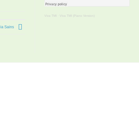
Viva TMI
·
Viva TMI (Piano Version)
ia Sains