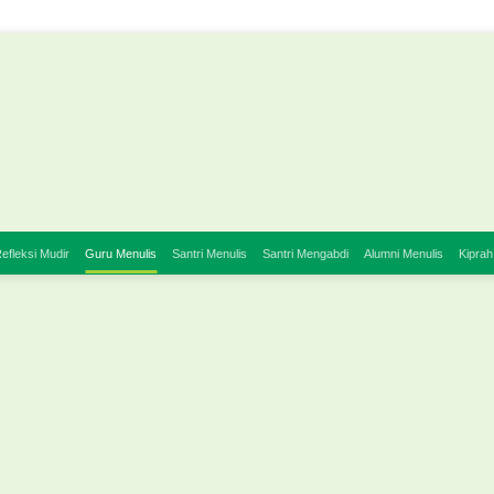
efleksi Mudir
Guru Menulis
Santri Menulis
Santri Mengabdi
Alumni Menulis
Kiprah