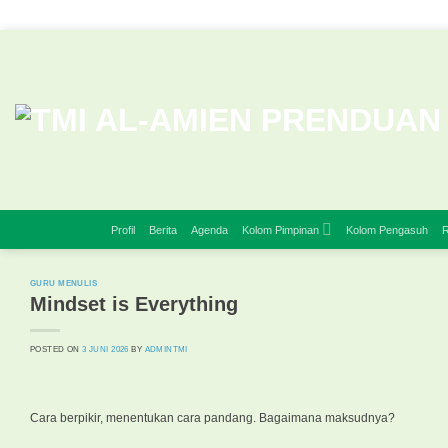
Skip
to
content
Profil
Berita
Agenda
Kolom Pimpinan
Kolom Pengasuh
R
GURU MENULIS
Mindset is Everything
POSTED ON
3 JUNI 2026
BY
ADMINTMI
Cara berpikir, menentukan cara pandang. Bagaimana maksudnya?