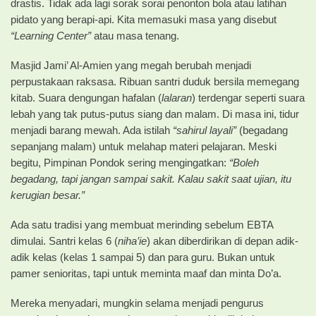
drastis. Tidak ada lagi sorak sorai penonton bola atau latihan
pidato yang berapi-api. Kita memasuki masa yang disebut
“Learning Center”
atau masa tenang.
Masjid Jami’ Al-Amien yang megah berubah menjadi
perpustakaan raksasa. Ribuan santri duduk bersila memegang
kitab. Suara dengungan hafalan (
lalaran
) terdengar seperti suara
lebah yang tak putus-putus siang dan malam. Di masa ini, tidur
menjadi barang mewah. Ada istilah
“sahirul layali”
(begadang
sepanjang malam) untuk melahap materi pelajaran. Meski
begitu, Pimpinan Pondok sering mengingatkan:
“Boleh
begadang, tapi jangan sampai sakit. Kalau sakit saat ujian, itu
kerugian besar.”
Ada satu tradisi yang membuat merinding sebelum EBTA
dimulai. Santri kelas 6 (
niha’ie
) akan diberdirikan di depan adik-
adik kelas (kelas 1 sampai 5) dan para guru. Bukan untuk
pamer senioritas, tapi untuk meminta maaf dan minta Do’a.
Mereka menyadari, mungkin selama menjadi pengurus