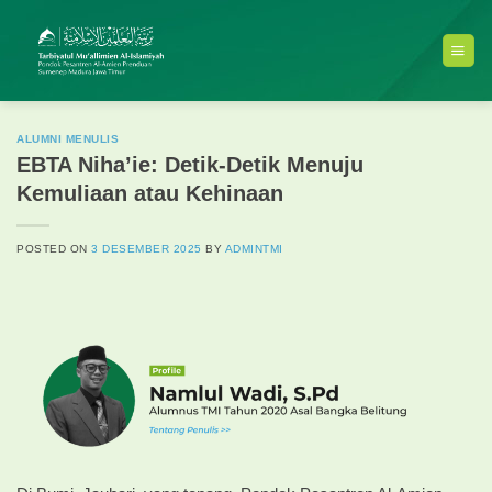
Skip
to
content
ALUMNI MENULIS
EBTA Niha’ie: Detik-Detik Menuju
Kemuliaan atau Kehinaan
POSTED ON
3 DESEMBER 2025
BY
ADMINTMI