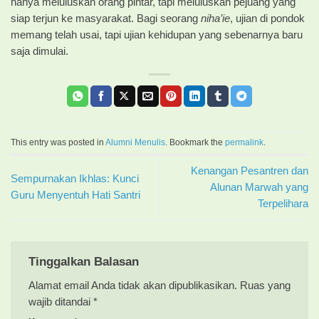
hanya meluluskan orang pintar, tapi meluluskan pejuang yang
siap terjun ke masyarakat. Bagi seorang
niha’ie
, ujian di pondok
memang telah usai, tapi ujian kehidupan yang sebenarnya baru
saja dimulai.
This entry was posted in
Alumni Menulis
. Bookmark the
permalink
.
Kenangan Pesantren dan
Sempurnakan Ikhlas: Kunci
Alunan Marwah yang
Guru Menyentuh Hati Santri
Terpelihara
Tinggalkan Balasan
Alamat email Anda tidak akan dipublikasikan.
Ruas yang
wajib ditandai
*