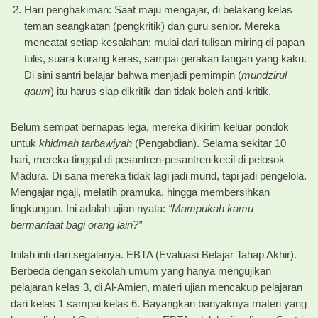
Hari penghakiman: Saat maju mengajar, di belakang kelas
teman seangkatan (pengkritik) dan guru senior. Mereka
mencatat setiap kesalahan: mulai dari tulisan miring di papan
tulis, suara kurang keras, sampai gerakan tangan yang kaku.
Di sini santri belajar bahwa menjadi pemimpin (
mundzirul
qaum
) itu harus siap dikritik dan tidak boleh anti-kritik.
Belum sempat bernapas lega, mereka dikirim keluar pondok
untuk
khidmah tarbawiyah
(Pengabdian). Selama sekitar 10
hari, mereka tinggal di pesantren-pesantren kecil di pelosok
Madura. Di sana mereka tidak lagi jadi murid, tapi jadi pengelola.
Mengajar ngaji, melatih pramuka, hingga membersihkan
lingkungan. Ini adalah ujian nyata:
“Mampukah kamu
bermanfaat bagi orang lain?”
Inilah inti dari segalanya. EBTA (Evaluasi Belajar Tahap Akhir).
Berbeda dengan sekolah umum yang hanya mengujikan
pelajaran kelas 3, di Al-Amien, materi ujian mencakup pelajaran
dari kelas 1 sampai kelas 6. Bayangkan banyaknya materi yang