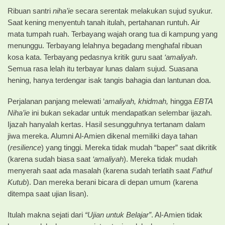
Ribuan santri
niha’ie
secara serentak melakukan sujud syukur.
Saat kening menyentuh tanah itulah, pertahanan runtuh. Air
mata tumpah ruah. Terbayang wajah orang tua di kampung yang
menunggu. Terbayang lelahnya begadang menghafal ribuan
kosa kata. Terbayang pedasnya kritik guru saat
‘amaliyah
.
Semua rasa lelah itu terbayar lunas dalam sujud. Suasana
hening, hanya terdengar isak tangis bahagia dan lantunan doa.
Perjalanan panjang melewati ‘
amaliyah, khidmah,
hingga
EBTA
Niha’ie
ini bukan sekadar untuk mendapatkan selembar ijazah.
Ijazah hanyalah kertas. Hasil sesungguhnya tertanam dalam
jiwa mereka. Alumni Al-Amien dikenal memiliki daya tahan
(
resilience
) yang tinggi. Mereka tidak mudah “baper” saat dikritik
(karena sudah biasa saat
‘amaliyah
). Mereka tidak mudah
menyerah saat ada masalah (karena sudah terlatih saat
Fathul
Kutub
). Dan mereka berani bicara di depan umum (karena
ditempa saat ujian lisan).
Itulah makna sejati dari
“Ujian untuk Belajar”
. Al-Amien tidak