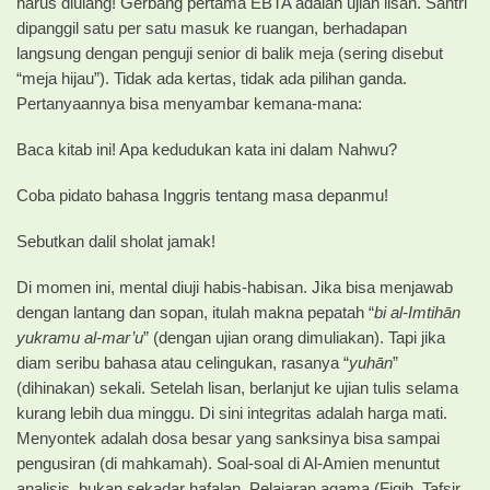
harus diulang! Gerbang pertama EBTA adalah ujian lisan. Santri
dipanggil satu per satu masuk ke ruangan, berhadapan
langsung dengan penguji senior di balik meja (sering disebut
“meja hijau”). Tidak ada kertas, tidak ada pilihan ganda.
Pertanyaannya bisa menyambar kemana-mana:
Baca kitab ini! Apa kedudukan kata ini dalam Nahwu?
Coba pidato bahasa Inggris tentang masa depanmu!
Sebutkan dalil sholat jamak!
Di momen ini, mental diuji habis-habisan. Jika bisa menjawab
dengan lantang dan sopan, itulah makna pepatah “
bi al-Imtihān
yukramu al-mar’u
” (dengan ujian orang dimuliakan). Tapi jika
diam seribu bahasa atau celingukan, rasanya “
yuhān
”
(dihinakan) sekali. Setelah lisan, berlanjut ke ujian tulis selama
kurang lebih dua minggu. Di sini integritas adalah harga mati.
Menyontek adalah dosa besar yang sanksinya bisa sampai
pengusiran (di mahkamah). Soal-soal di Al-Amien menuntut
analisis, bukan sekadar hafalan. Pelajaran agama (Fiqih, Tafsir,