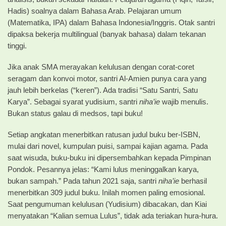
Hadis) soalnya dalam Bahasa Arab. Pelajaran umum
(Matematika, IPA) dalam Bahasa Indonesia/Inggris. Otak santri
dipaksa bekerja multilingual (banyak bahasa) dalam tekanan
tinggi.
Jika anak SMA merayakan kelulusan dengan corat-coret
seragam dan konvoi motor, santri Al-Amien punya cara yang
jauh lebih berkelas (“keren”). Ada tradisi “Satu Santri, Satu
Karya”. Sebagai syarat yudisium, santri
niha’ie
wajib menulis.
Bukan status galau di medsos, tapi buku!
Setiap angkatan menerbitkan ratusan judul buku ber-ISBN,
mulai dari novel, kumpulan puisi, sampai kajian agama. Pada
saat wisuda, buku-buku ini dipersembahkan kepada Pimpinan
Pondok. Pesannya jelas: “Kami lulus meninggalkan karya,
bukan sampah.” Pada tahun 2021 saja, santri
niha’ie
berhasil
menerbitkan 309 judul buku. Inilah momen paling emosional.
Saat pengumuman kelulusan (Yudisium) dibacakan, dan Kiai
menyatakan “Kalian semua Lulus”, tidak ada teriakan hura-hura.