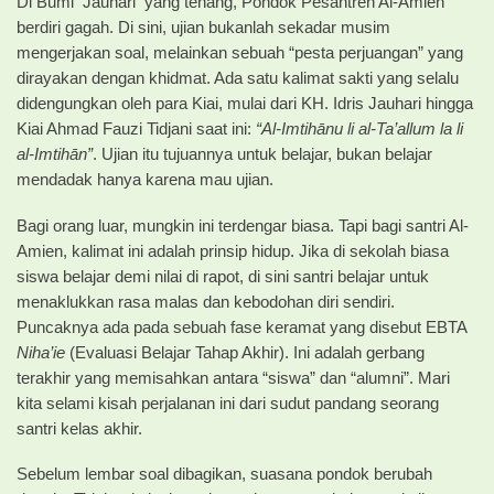
Di Bumi Jauhari yang tenang, Pondok Pesantren Al-Amien
berdiri gagah. Di sini, ujian bukanlah sekadar musim
mengerjakan soal, melainkan sebuah “pesta perjuangan” yang
dirayakan dengan khidmat. Ada satu kalimat sakti yang selalu
didengungkan oleh para Kiai, mulai dari KH. Idris Jauhari hingga
Kiai Ahmad Fauzi Tidjani saat ini:
“Al-Imtihānu li al-Ta’allum la li
al-Imtihān”
. Ujian itu tujuannya untuk belajar, bukan belajar
mendadak hanya karena mau ujian.
Bagi orang luar, mungkin ini terdengar biasa. Tapi bagi santri Al-
Amien, kalimat ini adalah prinsip hidup. Jika di sekolah biasa
siswa belajar demi nilai di rapot, di sini santri belajar untuk
menaklukkan rasa malas dan kebodohan diri sendiri.
Puncaknya ada pada sebuah fase keramat yang disebut EBTA
Niha’ie
(Evaluasi Belajar Tahap Akhir). Ini adalah gerbang
terakhir yang memisahkan antara “siswa” dan “alumni”. Mari
kita selami kisah perjalanan ini dari sudut pandang seorang
santri kelas akhir.
Sebelum lembar soal dibagikan, suasana pondok berubah