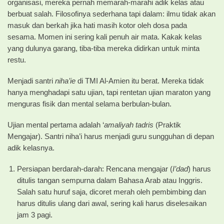
organisasi, mereka pernah memarah-marahi adik kelas atau
berbuat salah. Filosofinya sederhana tapi dalam: ilmu tidak akan
masuk dan berkah jika hati masih kotor oleh dosa pada
sesama. Momen ini sering kali penuh air mata. Kakak kelas
yang dulunya garang, tiba-tiba mereka didirkan untuk minta
restu.
Menjadi santri
niha’ie
di TMI Al-Amien itu berat. Mereka tidak
hanya menghadapi satu ujian, tapi rentetan ujian maraton yang
menguras fisik dan mental selama berbulan-bulan.
Ujian mental pertama adalah ‘
amaliyah tadris
(Praktik
Mengajar). Santri niha’i harus menjadi guru sungguhan di depan
adik kelasnya.
Persiapan berdarah-darah: Rencana mengajar (
I’dad
) harus
ditulis tangan sempurna dalam Bahasa Arab atau Inggris.
Salah satu huruf saja, dicoret merah oleh pembimbing dan
harus ditulis ulang dari awal, sering kali harus diselesaikan
jam 3 pagi.