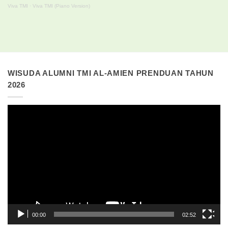
Viva TMI
·
Viva TMI (Piano Version)
WISUDA ALUMNI TMI AL-AMIEN PRENDUAN TAHUN
2026
Pemutar
Video
00:00
02:52