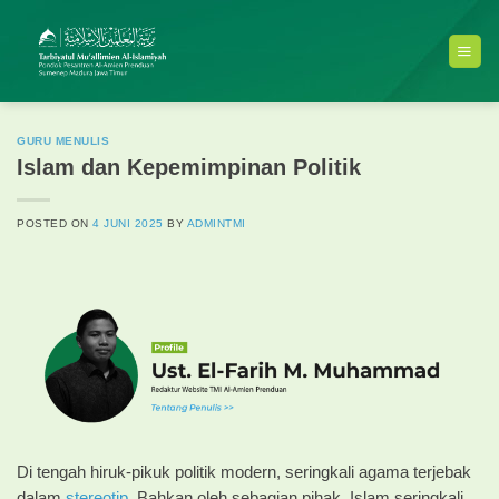
Skip
to
content
GURU MENULIS
Islam dan Kepemimpinan Politik
POSTED ON
4 JUNI 2025
BY
ADMINTMI
Di tengah hiruk-pikuk politik modern, seringkali agama terjebak
dalam
stereotip
. Bahkan oleh sebagian pihak, Islam seringkali