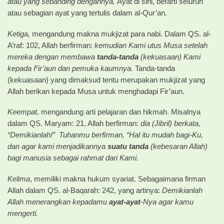
atau yang sebanding dengannya.
Ayat di sini, berarti seluruh
atau sebagian ayat yang tertulis dalam al-Qur’an.
Ketiga,
mengandung makna mukjizat para nabi. Dalam QS. al-
A’raf: 102, Allah berfirman:
kemudian Kami utus Musa setelah
mereka
dengan membawa
tanda-tanda
(kekuasaan) Kami
kepada Fir’aun dan pemuka kaumnya.
Tanda-tanda
(kekuasaan) yang dimaksud tentu merupakan mukjizat yang
Allah berikan kepada Musa untuk menghadapi Fir’aun.
Keempat,
mengandung arti pelajaran dan hikmah. Misalnya
dalam QS. Maryam: 21, Allah berfirman:
dia (Jibril) berkata,
“Demikianlah!”
Tuhanmu berfirman, “Hal itu mudah bagi-Ku,
dan agar kami menjadikannya
suatu tanda
(kebesaran Allah)
bagi manusia sebagai rahmat dari Kami.
Kelima
, memiliki makna hukum syariat. Sebagaimana firman
Allah dalam QS. al-Baqarah: 242, yang artinya:
Demikianlah
Allah menerangkan kepadamu
ayat-ayat
-Nya agar kamu
mengerti.