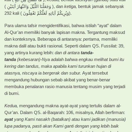
( وَجَعَلْنَا اللَّيْلَ وَالنَّهَارَ آيَتَيْنِ ), dan
ketiga,
bentuk jamak sebanyak
292 kali ( وَيُرِيكُمْ آيَاتِهِ لَعَلَّكُمْ تَعْقِلُونَ).
Para ulama tafsir mengidentifikasi, bahwa istilah “ayat” dalam
Al-Qur’an memiliki banyak lapisan makna. Tergantung maksud
dan konteksnya. Beberapa di antaranya:
pertama,
memiliki
makna dalil atau bukti rasional. Seperti dalam QS. Fussilat: 39,
yang artinya kurang lebih:
dan di antara
tanda-
tanda
(kebesaran)-Nya adalah bahwa engkau melihat bumi itu
kering dan tandus, maka apabila kami turunkan hujan di
atasnya, niscaya ia bergerak dan subur.
Ayat tersebut
mengandung hubungan sebab akibat yang benar-benar
membuka penalaran rasio manusia tentang musim yang terjadi
di bumi.
Kedua,
mengandung makna ayat-ayat yang tertulis dalam al-
Qur’an. Dalam QS. al-Baqarah: 106, misalnya, Allah berfirman:
ayat
yang Kami nasakh (batalkan) atau kami jadikan (manusia)
lupa padanya, pasti akan Kami ganti dengan yang lebih baik