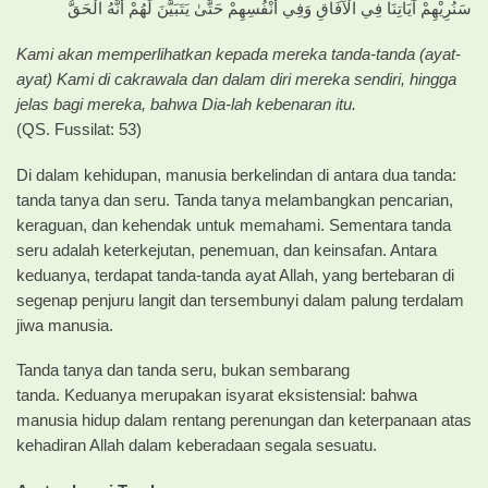
سَنُرِيْهِمْ آيَاتِنَا فِي الْآفَاقِ وَفِي أَنْفُسِهِمْ حَتَّىٰ يَتَبَيَّنَ لَهُمْ أَنَّهُ الْحَقُّ
Kami akan memperlihatkan kepada mereka tanda-tanda (ayat-
ayat) Kami di cakrawala dan dalam diri mereka sendiri, hingga
jelas bagi mereka
,
bahwa Dia-lah kebenaran itu.
(QS. Fussilat: 53)
Di dalam kehidupan, manusia berkelindan di antara dua tanda:
tanda tanya dan seru. Tanda tanya melambangkan pencarian,
keraguan, dan kehendak untuk memahami. Sementara tanda
seru adalah keterkejutan, penemuan, dan keinsafan. Antara
keduanya, terdapat tanda-tanda ayat Allah, yang bertebaran di
segenap penjuru langit dan tersembunyi dalam palung terdalam
jiwa manusia.
Tanda tanya dan tanda seru, bukan sembarang
tanda. Keduanya merupakan isyarat eksistensial: bahwa
manusia hidup dalam rentang perenungan dan keterpanaan atas
kehadiran Allah dalam keberadaan segala sesuatu.