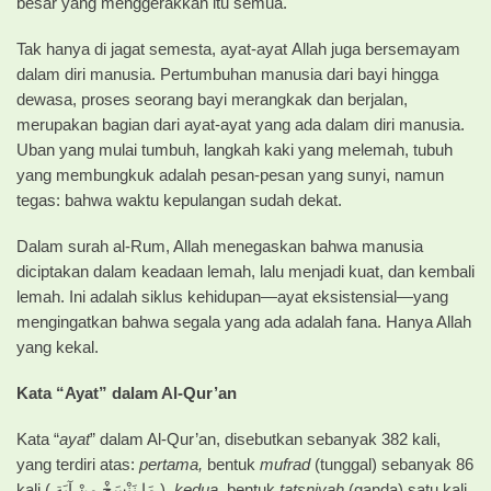
besar yang menggerakkan itu semua.
Tak hanya di jagat semesta, ayat-ayat Allah juga bersemayam
dalam diri manusia. Pertumbuhan manusia dari bayi hingga
dewasa, proses seorang bayi merangkak dan berjalan,
merupakan bagian dari ayat-ayat yang ada dalam diri manusia.
Uban yang mulai tumbuh, langkah kaki yang melemah, tubuh
yang membungkuk adalah pesan-pesan yang sunyi, namun
tegas: bahwa waktu kepulangan sudah dekat.
Dalam surah al-Rum, Allah menegaskan bahwa manusia
diciptakan dalam keadaan lemah, lalu menjadi kuat, dan kembali
lemah. Ini adalah siklus kehidupan—ayat eksistensial—yang
mengingatkan bahwa segala yang ada adalah fana. Hanya Allah
yang kekal.
Kata “Ayat” dalam Al-Qur’an
Kata “
ayat
” dalam Al-Qur’an, disebutkan sebanyak 382 kali,
yang terdiri atas:
pertama,
bentuk
mufrad
(tunggal) sebanyak 86
kali ( مَا نَنْسَخْ مِنْ آيَةٍ ),
kedua,
bentuk
ta
t
sniyah
(ganda) satu kali