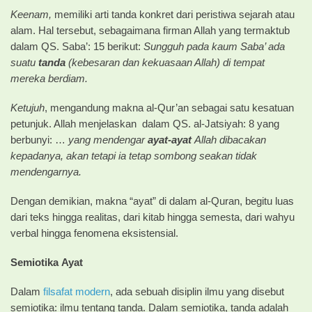
Keenam,
memiliki arti tanda konkret dari peristiwa sejarah atau
alam. Hal tersebut, sebagaimana firman Allah yang termaktub
dalam QS. Saba’: 15 berikut:
Sungguh pada kaum Saba’ ada
suatu
tanda
(kebesaran dan kekuasaan Allah) di tempat
mereka berdiam.
Ketujuh
, mengandung makna al-Qur’an sebagai satu kesatuan
petunjuk. Allah menjelaskan dalam QS. al-Jatsiyah: 8 yang
berbunyi: …
yang mendengar
ayat-ayat
Allah dibacakan
kepadanya, akan tetapi ia tetap sombong seakan tidak
mendengarnya.
Dengan demikian, makna “ayat” di dalam al-Quran, begitu luas
dari teks hingga realitas, dari kitab hingga semesta, dari wahyu
verbal hingga fenomena eksistensial.
Semiotika
Ayat
Dalam
filsafat modern
, ada sebuah disiplin ilmu yang disebut
semiotika: ilmu tentang tanda. Dalam semiotika, tanda adalah