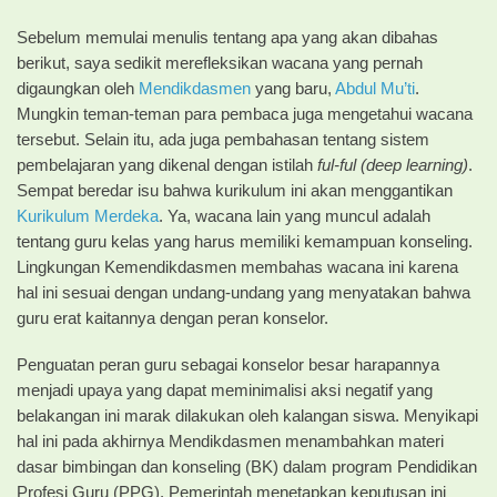
Sebelum memulai menulis tentang apa yang akan dibahas
berikut, saya sedikit merefleksikan wacana yang pernah
digaungkan oleh
Mendikdasmen
yang baru,
Abdul Mu’ti
.
Mungkin teman-teman para pembaca juga mengetahui wacana
tersebut. Selain itu, ada juga pembahasan tentang sistem
pembelajaran yang dikenal dengan istilah
ful-ful (deep learning)
.
Sempat beredar isu bahwa kurikulum ini akan menggantikan
Kurikulum Merdeka
. Ya, wacana lain yang muncul adalah
tentang guru kelas yang harus memiliki kemampuan konseling.
Lingkungan Kemendikdasmen membahas wacana ini karena
hal ini sesuai dengan undang-undang yang menyatakan bahwa
guru erat kaitannya dengan peran konselor.
Penguatan peran guru sebagai konselor besar harapannya
menjadi upaya yang dapat meminimalisi aksi negatif yang
belakangan ini marak dilakukan oleh kalangan siswa. Menyikapi
hal ini pada akhirnya Mendikdasmen menambahkan materi
dasar bimbingan dan konseling (BK) dalam program Pendidikan
Profesi Guru (PPG). Pemerintah menetapkan keputusan ini