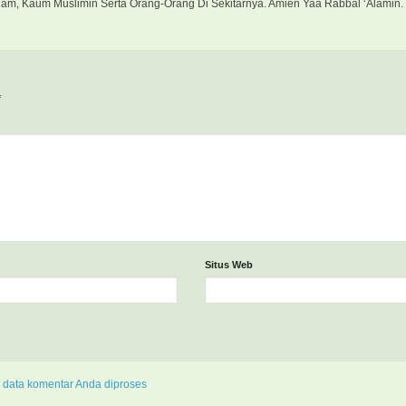
slam, Kaum Muslimin Serta Orang-Orang Di Sekitarnya. Amien Yaa Rabbal ‘Alamin.
*
Situs Web
 data komentar Anda diproses