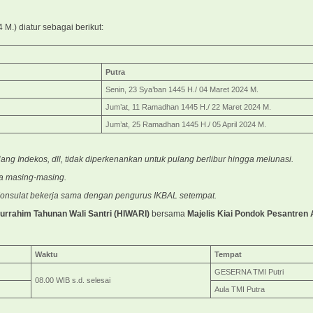
M.) diatur sebagai berikut:
Putra
Senin, 23 Sya’ban 1445 H./ 04 Maret 2024 M.
Jum’at, 11 Ramadhan 1445 H./ 22 Maret 2024 M.
Jum’at, 25 Ramadhan 1445 H./ 05 April 2024 M.
ng Indekos, dll, tidak diperkenankan untuk pulang berlibur hingga melunasi.
a masing-masing.
s Konsulat bekerja sama dengan pengurus IKBAL setempat.
turrahim Tahunan Wali Santri (HIWARI)
bersama
Majelis Kiai Pondok Pesantren
Waktu
Tempat
GESERNA TMI Putri
08.00 WIB s.d. selesai
Aula TMI Putra