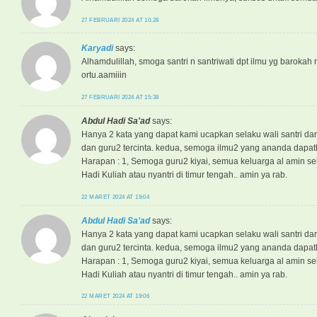
27 FEBRUARI 2024 AT 10:28
Karyadi
says:
Alhamdulillah, smoga santri n santriwati dpt ilmu yg barokah
ortu.aamiiin
27 FEBRUARI 2024 AT 15:38
Abdul Hadi Sa'ad
says:
Hanya 2 kata yang dapat kami ucapkan selaku wali santri da
dan guru2 tercinta. kedua, semoga ilmu2 yang ananda dapa
Harapan : 1, Semoga guru2 kiyai, semua keluarga al amin sel
Hadi Kuliah atau nyantri di timur tengah.. amin ya rab.
22 MARET 2024 AT 19:04
Abdul Hadi Sa'ad
says:
Hanya 2 kata yang dapat kami ucapkan selaku wali santri da
dan guru2 tercinta. kedua, semoga ilmu2 yang ananda dapa
Harapan : 1, Semoga guru2 kiyai, semua keluarga al amin sel
Hadi Kuliah atau nyantri di timur tengah.. amin ya rab.
22 MARET 2024 AT 19:06