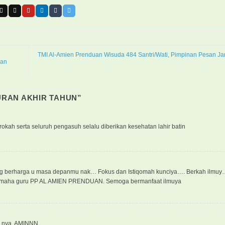
TMI Al-Amien Prenduan Wisuda 484 Santri/Wati, Pimpinan Pesan Ja
san
RAN AKHIR TAHUN
”
kah serta seluruh pengasuh selalu diberikan kesehatan lahir batin
n yg berharga u masa depanmu nak… Fokus dan Istiqomah kunciya…. Berkah ilmu
 dan maha guru PP AL AMIEN PRENDUAN. Semoga bermanfaat ilmuya
a nya, AMINNN