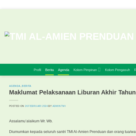
Skip
to
content
Profil
Berita
Agenda
Kolom Pimpinan
Kolom Pengasuh
R
AGENDA
,
BERITA
Maklumat Pelaksanaan Liburan Akhir Tahun
POSTED ON
26 FEBRUARI 2024
BY
ADMINTMI
Assalamu’alaikum Wr. Wb.
Diumumkan kepada seluruh santri TMI Al-Amien Prenduan dan orang tua/wa