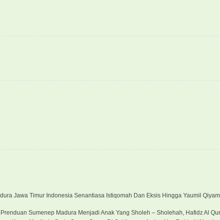
ra Jawa Timur Indonesia Senantiasa Istiqomah Dan Eksis Hingga Yaumil Qiyam
n Prenduan Sumenep Madura Menjadi Anak Yang Sholeh – Sholehah, Hafidz Al Qur