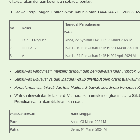
dilaksanakan dengan ketentuan sebagai berikut:
Jadwal Perpulangan Liburan Akhir Tahun Ajaran 1444/1445 H. (2023/2024 
Tanggal Perpulangan
No
Kelas
Putri
1
I s.d. III Reguler
Ahad, 22 Sya’ban 1445 H./ 03 Maret 2024 M.
2
III Int & IV
Kamis, 10 Ramadhan 1445 H./ 21 Maret 2024 M.
3
V
Kamis, 24 Ramadhan 1445 H./ 04 April 2024 M.
Santri/wati yang masih memiliki tanggungan pembayaran Iuran Pondok, Ua
Santri/wati
(khususnya dari Madura)
wajib dijemput
oleh
orang tua/
waliny
Perpulangan santri/wati dari luar Madura di bawah koordinasi Penguru
Wali santri/wati dari kelas I s.d. V diharapkan untuk menghadiri acara
Sila
Prenduan
yang akan dilaksanakan pada:
Wali Santri/Wati
Hari/Tanggal
Putri
Ahad, 03 Maret 2024 M
Putra
Senin, 04 Maret 2024 M