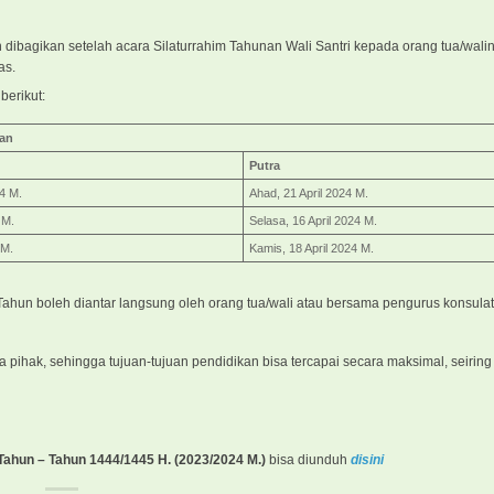
kan dibagikan setelah acara Silaturrahim Tahunan Wali Santri kepada orang tua/wal
atas.
berikut:
gan
Putra
24 M.
Ahad, 21 April 2024 M.
 M.
Selasa, 16 April 2024 M.
 M.
Kamis, 18 April 2024 M.
r Tahun boleh diantar langsung oleh orang tua/wali atau bersama pengurus konsula
pihak, sehingga tujuan-tujuan pendidikan bisa tercapai secara maksimal, seiring 
Tahun – Tahun 1444/1445 H. (2023/2024 M.)
bisa diunduh
disini