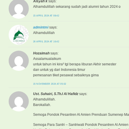
Aisyah k
says:
Alhamdulillah sekarang sudah jadi alumni tahun 2024☺️
15 APRIL 2024 AT 08:42
admintmi
says:
Alhamdulillah
26 APRIL 2024 AT 16:42
Hozaimah
says:
Assalamualaikum
untuk tahun ini kira² tgl berapa liburan Akhir semester
dan untuk yg dari Indonesia timur
pemesanan tiket pesawat sebaiknya gima
15 NOVEMBER 2024 AT 05:02
Ust. Suhairi, S.Th.I Al Hafidz
says:
Alhamdulillah.
Barokallah.
Semoga Pondok Pesantren Al Amien Prenduan Sumenep Madu
Semoga Para Santri – Santriwati Pondok Pesantren Al Amie