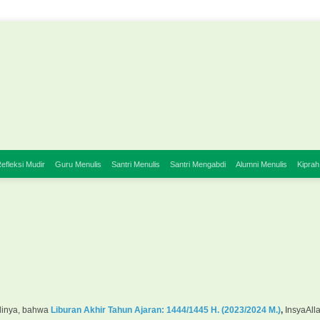
efleksi Mudir
Guru Menulis
Santri Menulis
Santri Mengabdi
Alumni Menulis
Kiprah
linya, bahwa
Liburan Akhir Tahun
Ajaran: 1444/1445 H. (2023/2024 M.)
,
InsyaAll