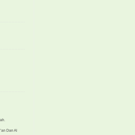
ah.
’an Dan Al