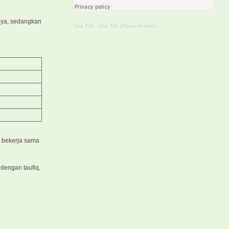
inya, sedangkan
Viva TMI
·
Viva TMI (Piano Version)
t bekerja sama
dengan taufiq,