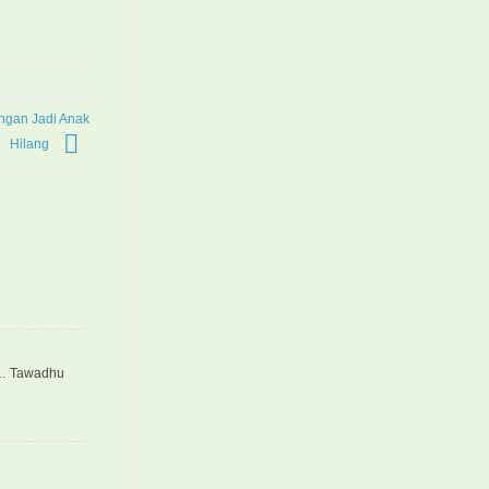
ngan Jadi Anak
Hilang
y… Tawadhu