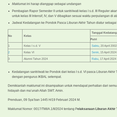
Maklumat ini harap dianggap sebagai undangan
Pembagian Rapor Semester II untuk santri/wati kelas I s.d. III Reguler a
untuk kelas III Intensif, IV, dan V dibagikan sesuai waktu perpulangan di 
Jadwal Kedatangan ke Pondok Pasca Liburan Akhir Tahun diatur sebagai 
Tanggal Kedatan
No
Kelas
Putri
1
Kelas I s.d. V
Sabtu
, 20 April 200
2
Kelas VI
Senin
, 15 April 2024
3
Alumni Tahun 2024
Rabu
, 17 April 2024
Kedatangan santri/wati ke Pondok dari kelas I s.d. VI pasca Liburan Akhi
dengan pengurus IKBAL setempat.
Demikianlah maklumat ini disampaikan untuk mendapat perhatian dari semua 
hidayah dan ma’unah Allah SWT. Amin.
Prenduan, 09 Sya’ban 1445 H/19 Februari 2024 M.
Maklumat Nomor: 0017/TMI/A.1/II/2024 tentang P
elaksanaan Liburan Akhir 