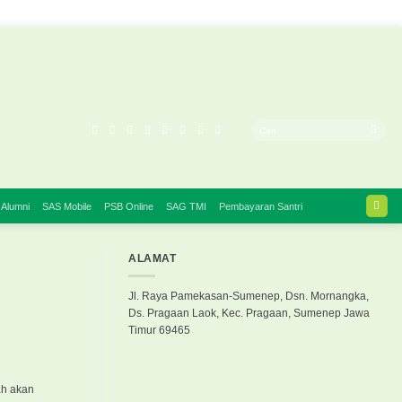
 Alumni
SAS Mobile
PSB Online
SAG TMI
Pembayaran Santri
ALAMAT
Jl. Raya Pamekasan-Sumenep, Dsn. Mornangka,
Ds. Pragaan Laok, Kec. Pragaan, Sumenep Jawa
Timur 69465
ah akan