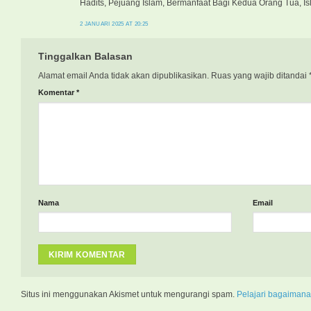
Hadits, Pejuang Islam, Bermanfaat Bagi Kedua Orang Tua, I
2 JANUARI 2025 AT 20:25
Tinggalkan Balasan
Alamat email Anda tidak akan dipublikasikan.
Ruas yang wajib ditandai
Komentar
*
Nama
Email
Situs ini menggunakan Akismet untuk mengurangi spam.
Pelajari bagaimana