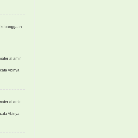
jd kebanggaan
mater al amin
-cata Abinya
mater al amin
-cata Abinya