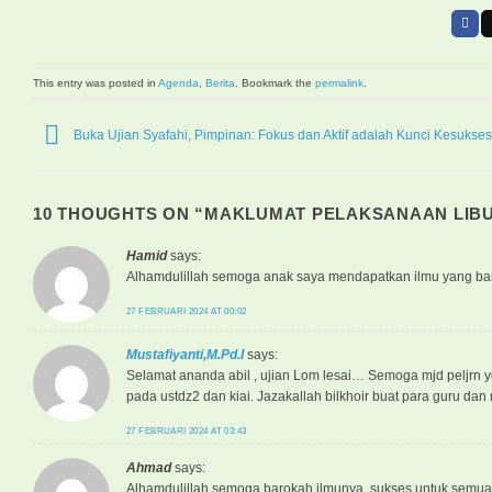
This entry was posted in
Agenda
,
Berita
. Bookmark the
permalink
.
Buka Ujian Syafahi, Pimpinan: Fokus dan Aktif adalah Kunci Kesukse
10 THOUGHTS ON “
MAKLUMAT PELAKSANAAN LIBU
Hamid
says:
Alhamdulillah semoga anak saya mendapatkan ilmu yang baro
27 FEBRUARI 2024 AT 00:02
Mustafiyanti,M.Pd.I
says:
Selamat ananda abil , ujian Lom lesai… Semoga mjd peljr
pada ustdz2 dan kiai. Jazakallah bilkhoir buat para guru
27 FEBRUARI 2024 AT 03:43
Ahmad
says:
Alhamdulillah semoga barokah ilmunya, sukses untuk semu