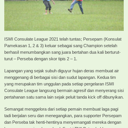
ISMI Consulate League 2021 telah tuntas; Persepam (Konsulat
Pamekasan 1, 2 & 3) keluar sebagai sang Champion setelah
berhasil menumbangkan sang juara bertahan dua kali berturut-
turut – Perseba dengan skor tipis 2 – 1.
Lapangan yang sejak subuh diguyur hujan deras membuat air
menggenang di berbagai sisi dan sudut lapangan. Kedua tim
yang merupakan tim unggulan pada setiap pergelaran ISMI
Consulate League langsung bermain agresif dan menyerang sisi
pertahanan satu sama lain sejak peluit tanda kick off dibunyikan.
Semangat menggelora dari setiap pemain membuat laga pagi
tadi berjalan seru dan menegangkan, para supporter Persepam
dan Perseba tak henti-hentinya menyemangati mereka dengan