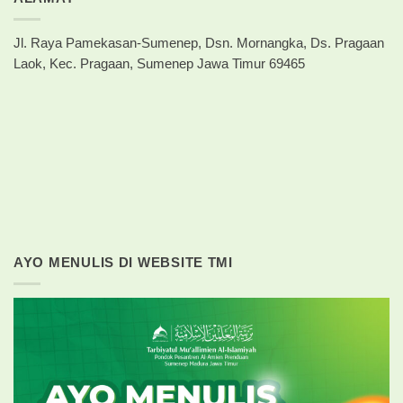
Jl. Raya Pamekasan-Sumenep, Dsn. Mornangka, Ds. Pragaan
Laok, Kec. Pragaan, Sumenep Jawa Timur 69465
AYO MENULIS DI WEBSITE TMI