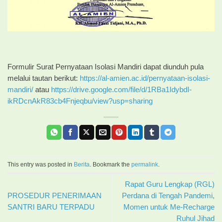
Formulir Surat Pernyataan Isolasi Mandiri dapat diunduh pula
melalui tautan berikut:
https://al-amien.ac.id/pernyataan-isolasi-
mandiri/
atau
https://drive.google.com/file/d/1RBa1IdybdI-
ikRDcnAkR83cb4Fnjeqbu/view?usp=sharing
This entry was posted in
Berita
. Bookmark the
permalink
.
Rapat Guru Lengkap (RGL)
PROSEDUR PENERIMAAN
Perdana di Tengah Pandemi,
SANTRI BARU TERPADU
Momen untuk Me-Recharge
Ruhul Jihad