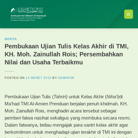
Skip
to
content
BERITA
Pembukaan Ujian Tulis Kelas Akhir di TMI,
KH. Moh. Zainullah Rois; Persembahkan
Nilai dan Usaha Terbaikmu
POSTED ON
14 MARET 2019
BY
ADMINTMI
Pembukaan Ujian Tulis (
Tahriri
) untuk Kelas Akhir (
Niha’i
)di
Ma’had TMI Al-Amien Prenduan berjalan penuh khidmah. KH.
Moh. Zainullah Rois, menghadiri acara tersebut sebagai
pemberi fatwa nasihat sekaligus yang membuka secara resmi.
Dalam fatwanya, beliau mengajak para santri kelas akhir agar
berkomitmen untuk menghadapi ujian terakhir di TMI ini dengan