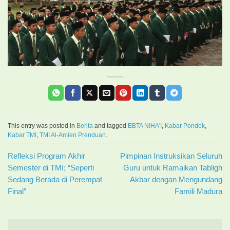
This entry was posted in
Berita
and tagged
EBTA NIHA'I
,
Kabar Pondok
,
Kabar TMI
,
TMI Al-Amien Prenduan
.
Refleksi Program Akhir
Pimpinan Instruksikan Seluruh
Semester di TMI; “Seperti
Guru untuk Ramaikan Tabligh
Sedang Berada di Perempat
Akbar dengan Mengundang
Final”
Famili Madura