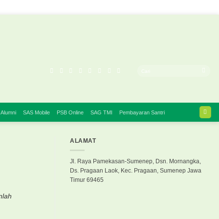
 Alumni
SAS Mobile
PSB Online
SAG TMI
Pembayaran Santri
ALAMAT
Jl. Raya Pamekasan-Sumenep, Dsn. Mornangka,
Ds. Pragaan Laok, Kec. Pragaan, Sumenep Jawa
Timur 69465
nlah