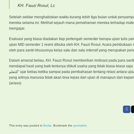
KH. Fauzi Rosul, Lc
Setelah sekitar menghabiskan waktu kurang lebih tiga bulan untuk penyampa
mereka selama ini. Melihat sejauh mana pemahaman mereka terhadap materi t
mengajar.
Evaluasi yang biasa diadakan tiap pertengah semester berupa ujian tulis yan
ujian MID semester 1 resmi dibuka oleh KH. Fauzi Rosul. Acara pembukaan r
oleh para santri khususnya kelas satu dan satu intensif yang merupakan pe
Dalam amanat beliau, KH. Fauzi Rosul memberikan motivasi pada para santriwa
mendapat hasil yang baik tentunya diikuti usaha yang tidak biasa-biasa saja. Harus belaja
للتعلم” ujar beliau ketika sampai pada pembahasan tentang relasi antara ujian dan belajar. Selain itu beliau juga mengatakan bahwa ujian adalah salah satu sunnah Allah,
yang artinya manusia tidak akan bisa lepas dari ujian di manapun dan kap
(ar/avs)
This entry was posted in
Berita
. Bookmark the
permalink
.