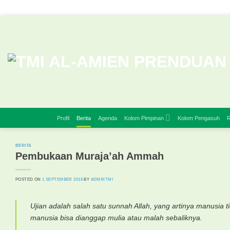
Skip
to
content
Profil
Berita
Agenda
Kolom Pimpinan
Kolom Pengasuh
R
BERITA
Pembukaan Muraja’ah Ammah
POSTED ON
1 SEPTEMBER 2018
BY
ADMINTMI
Ujian adalah salah satu sunnah Allah, yang artinya manusia 
manusia bisa dianggap mulia atau malah sebaliknya.