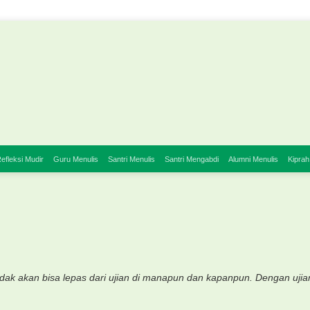
efleksi Mudir
Guru Menulis
Santri Menulis
Santri Mengabdi
Alumni Menulis
Kiprah
tidak akan bisa lepas dari ujian di manapun dan kapanpun. Dengan ujia