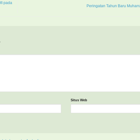
MI pada
Peringatan Tahun Baru Muhar
*
Situs Web