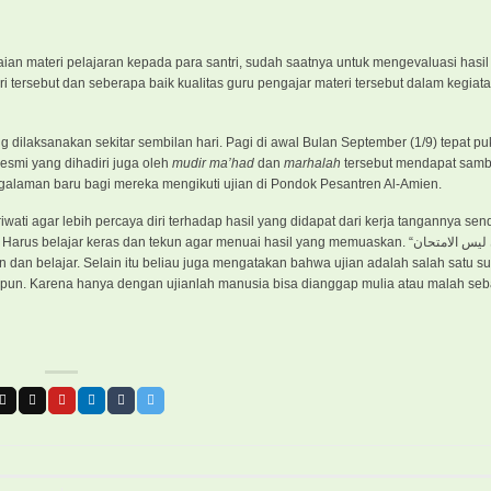
ian materi pelajaran kepada para santri, sudah saatnya untuk mengevaluasi hasil 
ersebut dan seberapa baik kualitas guru pengajar materi tersebut dalam kegiata
g dilaksanakan sekitar sembilan hari. Pagi di awal Bulan September (1/9) tepat pu
esmi yang dihadiri juga oleh
mudir ma’had
dan
marhalah
tersebut mendapat samb
ngalaman baru bagi mereka mengikuti ujian di Pondok Pesantren Al-Amien.
ti agar lebih percaya diri terhadap hasil yang didapat dari kerja tangannya send
r keras dan tekun agar menuai hasil yang memuaskan. “التعلم للامتحان ليس الامتحان
anpun. Karena hanya dengan ujianlah manusia bisa dianggap mulia atau malah seb