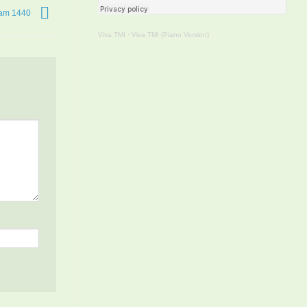
ram 1440
Viva TMI
·
Viva TMI (Piano Version)