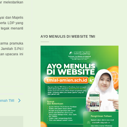
r melestarikan
yai dan Majelis
eserta LDP yang
 tegak menanti
AYO MENULIS DI WEBSITE TMI
 darma pramuka
Jamilah S.Pd.I
an upacara ini
Ammah TMI