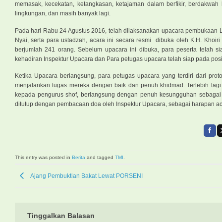
memasak, kecekatan, ketangkasan, ketajaman dalam berfikir, berdakwah 
lingkungan, dan masih banyak lagi.
Pada hari Rabu 24 Agustus 2016, telah dilaksanakan upacara pembukaan LD
Nyai, serta para ustadzah, acara ini secara resmi dibuka oleh K.H. Khoir
berjumlah 241 orang. Sebelum upacara ini dibuka, para peserta telah s
kehadiran Inspektur Upacara dan Para petugas upacara telah siap pada pos
Ketika Upacara berlangsung, para petugas upacara yang terdiri dari pro
menjalankan tugas mereka dengan baik dan penuh khidmad. Terlebih lagi 
kepada pengurus shof, berlangsung dengan penuh kesungguhan sebagai 
ditutup dengan pembacaan doa oleh Inspektur Upacara, sebagai harapan acar
This entry was posted in
Berita
and tagged
TMI
.
Ajang Pembuktian Bakat Lewat PORSENI
Tinggalkan Balasan