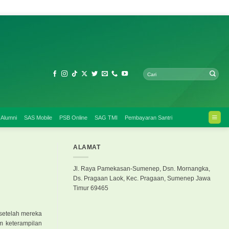
 Alumni
SAS Mobile
PSB Online
SAG TMI
Pembayaran Santri
ALAMAT
Jl. Raya Pamekasan-Sumenep, Dsn. Mornangka,
Ds. Pragaan Laok, Kec. Pragaan, Sumenep Jawa
Timur 69465
 setelah mereka
m keterampilan