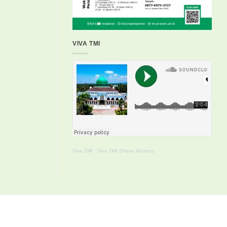
VIVA TMI
Viva TMI
·
Viva TMI (Piano Version)