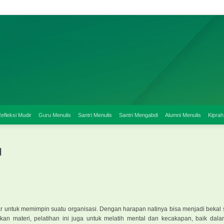
efleksi Mudir
Guru Menulis
Santri Menulis
Santri Mengabdi
Alumni Menulis
Kiprah
l
dasar untuk memimpin suatu organisasi. Dengan harapan natinya bisa menjadi bekal
materi, pelatihan ini juga untuk melatih mental dan kecakapan, baik dala