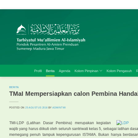
Skip
to
content
Profil
Berita
Agenda
Kolom Pimpinan
Kolom Pengasuh
R
BERITA
TMaI Mempersiapkan calon Pembina Handa
POSTED ON
25 AGUSTUS 2016
BY
ADMINTMI
TMI-
LDP (Latihan Dasar Pembina) merupakan kegiatan
wajib yang harus diikuti oleh seluruh santriwati kelas 5, sebagai latihan 
memegang penuh tampuk kepengurusan ISTAMA. Bukan hanya berdasarkan 