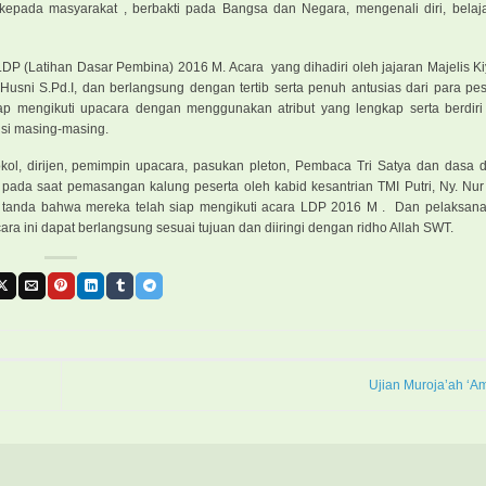
kepada masyarakat , berbakti pada Bangsa dan Negara, mengenali diri, belaja
P (Latihan Dasar Pembina) 2016 M. Acara yang dihadiri oleh jajaran Majelis Ki
i Husni S.Pd.I, dan berlangsung dengan tertib serta penuh antusias dari para p
iap mengikuti upacara dengan menggunakan atribut yang lengkap serta berdiri
isi masing-masing.
tokol, dirijen, pemimpin upacara, pasukan pleton, Pembaca Tri Satya dan dasa
pada saat pemasangan kalung peserta oleh kabid kesantrian TMI Putri, Ny. Nur 
tanda bahwa mereka telah siap mengikuti acara LDP 2016 M . Dan pelaksana
a ini dapat berlangsung sesuai tujuan dan diiringi dengan ridho Allah SWT.
Ujian Muroja’ah ‘