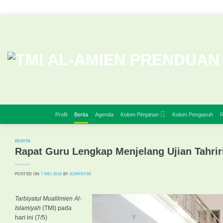
Skip
to
content
Profil
Berita
Agenda
Kolom Pimpinan
Kolom Pengasuh
R
BERITA
Rapat Guru Lengkap Menjelang Ujian Tahrir
POSTED ON
7 MEI 2016
BY
ADMINTMI
Tarbiyatul Muallimien Al-
Islamiyah
(TMI) pada
hari ini (7/5)