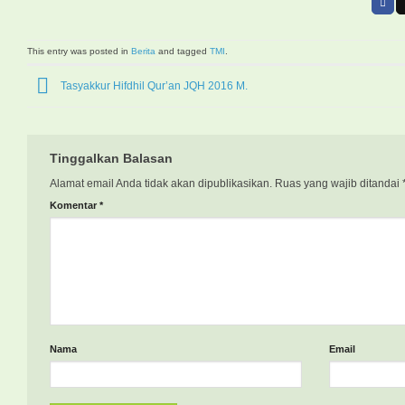
This entry was posted in
Berita
and tagged
TMI
.
Tasyakkur Hifdhil Qur’an JQH 2016 M.
Tinggalkan Balasan
Alamat email Anda tidak akan dipublikasikan.
Ruas yang wajib ditandai
Komentar
*
Nama
Email