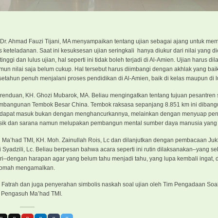
r. Ahmad Fauzi Tijani, MA menyampaikan tentang ujian sebagai ajang untuk mem
 keteladanan. Saat ini kesuksesan ujian seringkali hanya diukur dari nilai yang di
i dan lulus ujian, hal seperti ini tidak boleh terjadi di Al-Amien. Ujian harus di
amun nilai saja belum cukup. Hal tersebut harus diimbangi dengan akhlak yang baik
tahun penuh menjalani proses pendidikan di Al-Amien, baik di kelas maupun di lu
renduan, KH. Ghozi Mubarok, MA. Beliau mengingatkan tentang tujuan pesantren
mbangunan Tembok Besar China. Tembok raksasa sepanjang 8.851 km ini diban
ja dapat masuk bukan dengan menghancurkannya, melainkan dengan menyuap pen
fisik dan sarana namun melupakan pembangun mental sumber daya manusia yan
 Ma’had TMI, KH. Moh. Zainullah Rois, Lc dan dilanjutkan dengan pembacaan Juk
i Syadzili, Lc. Beliau berpesan bahwa acara seperti ini rutin dilaksanakan–yang 
ari–dengan harapan agar yang belum tahu menjadi tahu, yang lupa kembali ingat,
tiqomah mengamalkan.
li Fatrah dan juga penyerahan simbolis naskah soal ujian oleh Tim Pengadaan Soa
i Pengasuh Ma’had TMI.