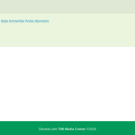
 data komentar Anda diproses
Dikelola oleh
TMI Media Center
©2026