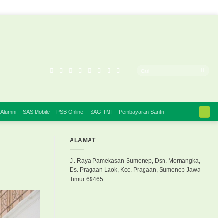
 Alumni
SAS Mobile
PSB Online
SAG TMI
Pembayaran Santri
ALAMAT
Jl. Raya Pamekasan-Sumenep, Dsn. Mornangka,
Ds. Pragaan Laok, Kec. Pragaan, Sumenep Jawa
Timur 69465