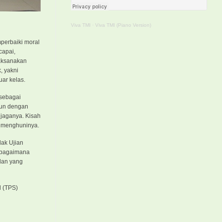
Viva TMI
·
Viva TMI (Piano Version)
perbaiki moral
capai,
laksanakan
, yakni
ar kelas.
 sebagai
gun dengan
jaganya. Kisah
g menghuninya.
lak Ujian
sebagaimana
 dan yang
l (TPS)