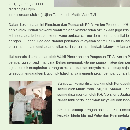
dan juga pengarahan
tentang petunjuk
pelaksanaan (Juklak) Ujian Tahriri oleh Mudir ‘Aam TMI.
Dalam kesempatan ini Pimpinan dan Pengasuh PP. Al-Amien Prenduan, KH. D
dan akhlak. Beliau mewanti-wanti tentang kemerosotan akhlak dan juga krisis
sehingga ada beberapa oknum yang berbuat curang demi mendapat nilai tertingg
dengan jujur dan juga ada standar penilaian kelayakan santri untuk lulus, n
bagaimana dia menghadapai ujian serta bagaiman tingkah-lakunya selama se
Hal senada ditambahkan oleh Wakil Pimpinan dan Pengasuh PP. Al-Amien P
pembangun pribadi manusia. Beliau mengajak kita mengambil
i’tibar
dari pe
tujuan untuk menghalau serangan musuh, namun ternyata musuh tetap sa
tersebut mengajarkan kita untuk tidak hanya mementingkan pembangunan 
Sam
butan ketiga disampaikan oleh Pengasuh
Tahriri oleh Mudir ‘Aam TMI, KH. Ahmad Tijan
sering disampaikan oleh KH. Moh. Idris Jauh
sudah tahu serta ingat kian meyakini dan is
Acara ini ditutup dengan do’a oleh KH. Fadh
kepada Mudir Ma’had Putra dan Putri melalu