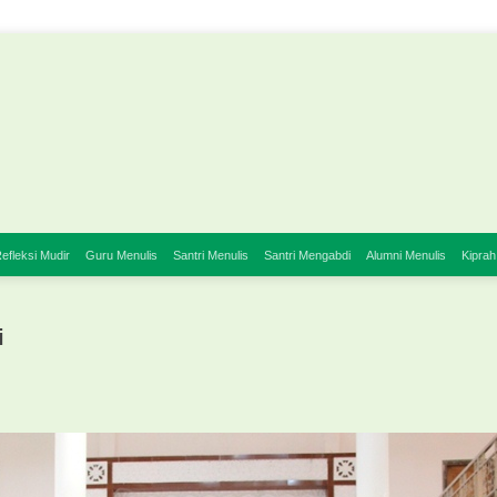
efleksi Mudir
Guru Menulis
Santri Menulis
Santri Mengabdi
Alumni Menulis
Kiprah
i