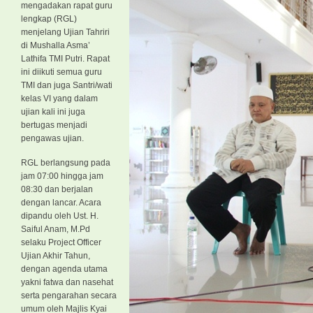
mengadakan rapat guru
lengkap (RGL)
menjelang Ujian Tahriri
di Mushalla Asma’
Lathifa TMI Putri. Rapat
ini diikuti semua guru
TMI dan juga Santri/wati
kelas VI yang dalam
ujian kali ini juga
bertugas menjadi
pengawas ujian.
RGL berlangsung pada
jam 07:00 hingga jam
08:30 dan berjalan
dengan lancar. Acara
dipandu oleh Ust. H.
Saiful Anam, M.Pd
selaku Project Officer
Ujian Akhir Tahun,
dengan agenda utama
yakni fatwa dan nasehat
serta pengarahan secara
umum oleh Majlis Kyai