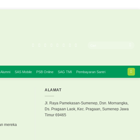
 Alumni
SAS Mobile
PSB Online
SAG TMI
Pembayaran Santri
ALAMAT
Jl. Raya Pamekasan-Sumenep, Dsn. Mornangka,
Ds. Pragaan Laok, Kec. Pragaan, Sumenep Jawa
Timur 69465
gan mereka