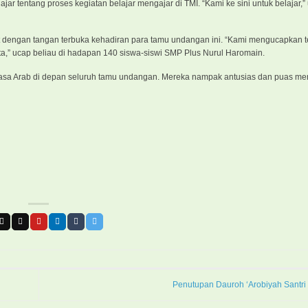
ajar tentang proses kegiatan belajar mengajar di TMI. “Kami ke sini untuk belajar
t dengan tangan terbuka kehadiran para tamu undangan ini. “Kami mengucapkan t
ita,” ucap beliau di hadapan 140 siswa-siswi SMP Plus Nurul Haromain.
bahasa Arab di depan seluruh tamu undangan. Mereka nampak antusias dan puas m
Penutupan Dauroh ‘Arobiyah Santri