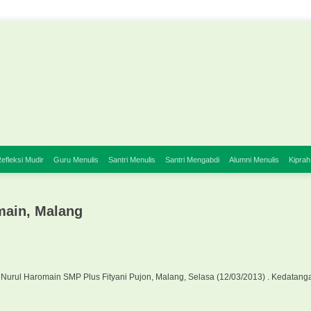
efleksi Mudir
Guru Menulis
Santri Menulis
Santri Mengabdi
Alumni Menulis
Kiprah
main, Malang
 Nurul Haromain SMP Plus Fityani Pujon, Malang, Selasa (12/03/2013) . Kedatan