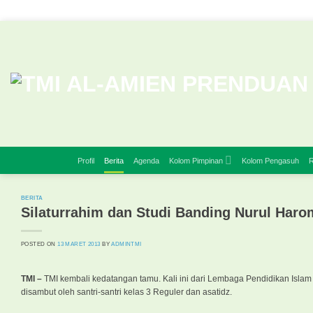
Skip
to
content
Profil
Berita
Agenda
Kolom Pimpinan
Kolom Pengasuh
R
BERITA
Silaturrahim dan Studi Banding Nurul Haro
POSTED ON
13 MARET 2013
BY
ADMINTMI
TMI –
TMI kembali kedatangan tamu. Kali ini dari Lembaga Pendidikan Islam
disambut oleh santri-santri kelas 3 Reguler dan asatidz.