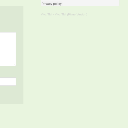
Viva TMI
·
Viva TMI (Piano Version)