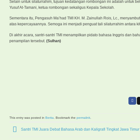
Selain untuk silaturrahim, tujuan kedatangan rombongan ini adalah untuk bel
Yusuf At-Tamani, ketua rombongan sekaligus Kepala Sekolah.
Sementara itu, Pengasuh Ma’had TMI KH. M. Zainullah Rois, Lc., menyambu
atas kepercayaannya. Semoga ini menjadi penguat tali silaturrahim antara k
Di akhir acara, santri-santri TMI menampilkan pidato bahasa Inggris dan 
penampilan tersebut.
(Sulhan)
This entry was posted in
Berita
. Bookmark the
permalink
.
Santri TMI Juara Debat Bahasa Arab dan Kaligrafi Tingkat Jawa Timur