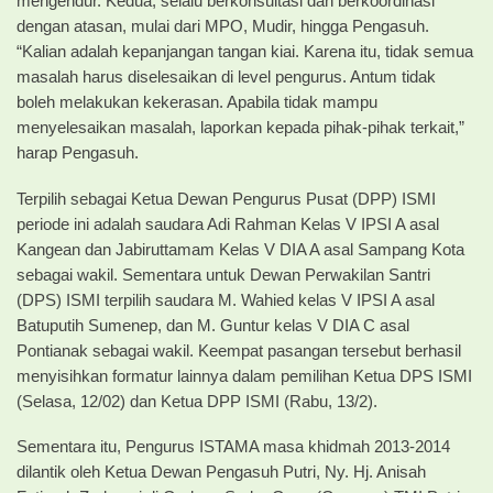
mengendur. Kedua, selalu berkonsultasi dan berkoordinasi
dengan atasan, mulai dari MPO, Mudir, hingga Pengasuh.
“Kalian adalah kepanjangan tangan kiai. Karena itu, tidak semua
masalah harus diselesaikan di level pengurus. Antum tidak
boleh melakukan kekerasan. Apabila tidak mampu
menyelesaikan masalah, laporkan kepada pihak-pihak terkait,”
harap Pengasuh.
Terpilih sebagai Ketua Dewan Pengurus Pusat (DPP) ISMI
periode ini adalah saudara Adi Rahman Kelas V IPSI A asal
Kangean dan Jabiruttamam Kelas V DIA A asal Sampang Kota
sebagai wakil. Sementara untuk Dewan Perwakilan Santri
(DPS) ISMI terpilih saudara M. Wahied kelas V IPSI A asal
Batuputih Sumenep, dan M. Guntur kelas V DIA C asal
Pontianak sebagai wakil. Keempat pasangan tersebut berhasil
menyisihkan formatur lainnya dalam pemilihan Ketua DPS ISMI
(Selasa, 12/02) dan Ketua DPP ISMI (Rabu, 13/2).
Sementara itu, Pengurus ISTAMA masa khidmah 2013-2014
dilantik oleh Ketua Dewan Pengasuh Putri, Ny. Hj. Anisah