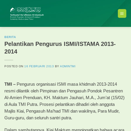
Skip
to
content
BERITA
Pelantikan Pengurus ISMI/ISTAMA 2013-
2014
POSTED ON
16 FEBRUARI 2013
BY
ADMINTMI
TMI –
Pengurus organisasi ISMI masa khidmah 2013-2014
resmi dilantik oleh Pimpinan dan Pengasuh Pondok Pesantren
Al-Amien Prenduan, KH. Maktum Jauhari, M.A., Jum’at (15/02)
di Aula TMI Putra. Prosesi pelantikan dihadiri oleh anggota
Majlis Kiai, Pengasuh Ma’had TMI dan wakilnya, Para Mudir,
Guru-guru, dan seluruh santri putra.
Dalam sambutannya, Kiai Maktum mengingatkan bahwa acara