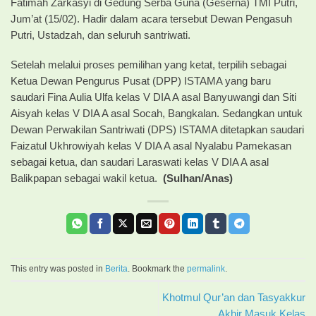
Fatimah Zarkasyi di Gedung Serba Guna (Geserna) TMI Putri,
Jum’at (15/02). Hadir dalam acara tersebut Dewan Pengasuh
Putri, Ustadzah, dan seluruh santriwati.
Setelah melalui proses pemilihan yang ketat, terpilih sebagai
Ketua Dewan Pengurus Pusat (DPP) ISTAMA yang baru
saudari Fina Aulia Ulfa kelas V DIA A asal Banyuwangi dan Siti
Aisyah kelas V DIA A asal Socah, Bangkalan. Sedangkan untuk
Dewan Perwakilan Santriwati (DPS) ISTAMA ditetapkan saudari
Faizatul Ukhrowiyah kelas V DIA A asal Nyalabu Pamekasan
sebagai ketua, dan saudari Laraswati kelas V DIA A asal
Balikpapan sebagai wakil ketua.
(Sulhan/Anas)
This entry was posted in
Berita
. Bookmark the
permalink
.
Khotmul Qur’an dan Tasyakkur
Akhir Masuk Kelas