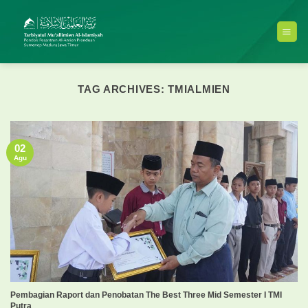
Skip
to
content
TAG ARCHIVES:
TMIALMIEN
02
Agu
Pembagian Raport dan Penobatan The Best Three Mid Semester I TMI
Putra