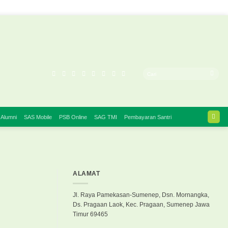
 Alumni
SAS Mobile
PSB Online
SAG TMI
Pembayaran Santri
ALAMAT
Jl. Raya Pamekasan-Sumenep, Dsn. Mornangka,
Ds. Pragaan Laok, Kec. Pragaan, Sumenep Jawa
Timur 69465