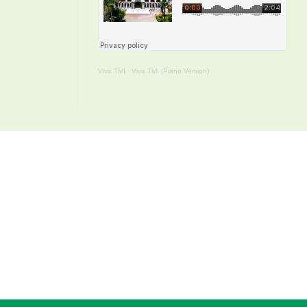
Viva TMI
·
Viva TMI (Piano Version)