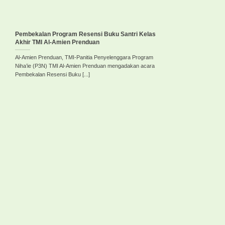
Pembekalan Program Resensi Buku Santri Kelas
Akhir TMI Al-Amien Prenduan
Al-Amien Prenduan, TMI-Panitia Penyelenggara Program
Niha’ie (P3N) TMI Al-Amien Prenduan mengadakan acara
Pembekalan Resensi Buku [...]