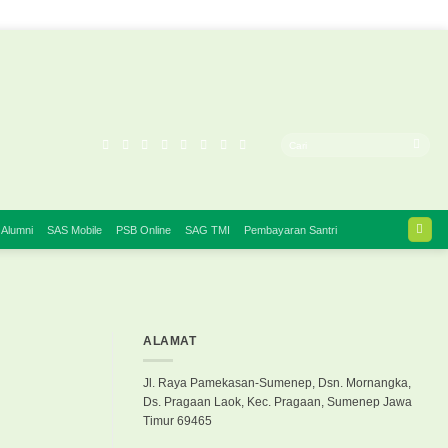
 Alumni
SAS Mobile
PSB Online
SAG TMI
Pembayaran Santri
ALAMAT
Jl. Raya Pamekasan-Sumenep, Dsn. Mornangka,
Ds. Pragaan Laok, Kec. Pragaan, Sumenep Jawa
Timur 69465