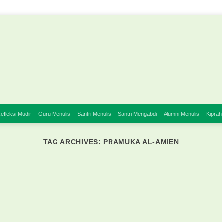
efleksi Mudir
Guru Menulis
Santri Menulis
Santri Mengabdi
Alumni Menulis
Kiprah
TAG ARCHIVES:
PRAMUKA AL-AMIEN