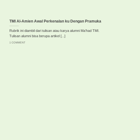
TMI Al-Amien Awal Perkenalan ku Dengan Pramuka
Rubrik ini diambil dari tulisan atau karya alumni Ma’had TMI.
Tulisan alumni bisa berupa artikel [...]
1 COMMENT