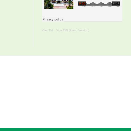
Viva TMI
·
Viva TMI (Piano Version)