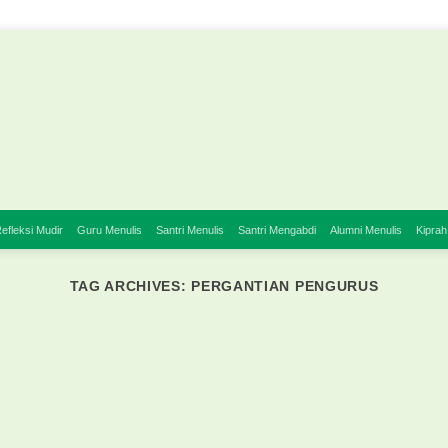
efleksi Mudir
Guru Menulis
Santri Menulis
Santri Mengabdi
Alumni Menulis
Kiprah
TAG ARCHIVES:
PERGANTIAN PENGURUS