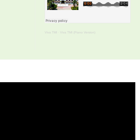
Viva TMI
·
Viva TMI (Piano Version)