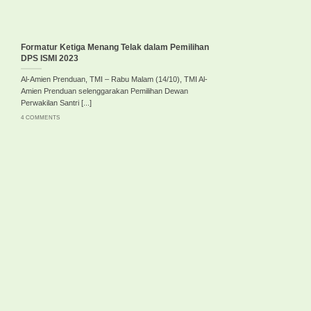
Formatur Ketiga Menang Telak dalam Pemilihan
DPS ISMI 2023
Al-Amien Prenduan, TMI – Rabu Malam (14/10), TMI Al-
Amien Prenduan selenggarakan Pemilihan Dewan
Perwakilan Santri [...]
4 COMMENTS