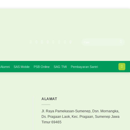
 Alumni
SAS Mobile
PSB Online
SAG TMI
Pembayaran Santri
ALAMAT
Jl. Raya Pamekasan-Sumenep, Dsn. Mornangka,
Ds. Pragaan Laok, Kec. Pragaan, Sumenep Jawa
Timur 69465