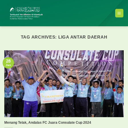
Skip
to
content
TAG ARCHIVES:
LIGA ANTAR DAERAH
28
Jan
Menang Telak, Andalas FC Juara Consulate Cup 2024