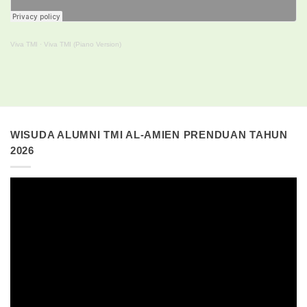
Viva TMI
·
Viva TMI (Piano Version)
WISUDA ALUMNI TMI AL-AMIEN PRENDUAN TAHUN
2026
Pemutar
Video