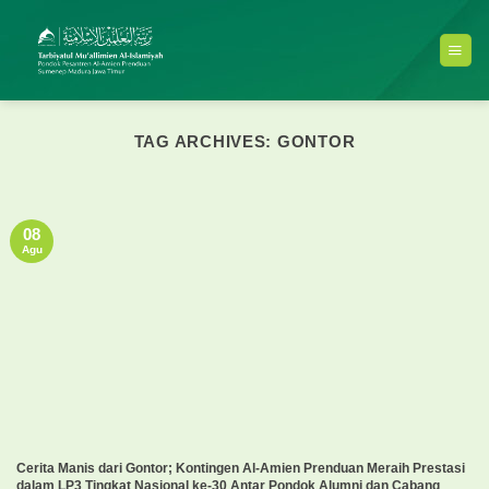
Skip
to
content
TAG ARCHIVES:
GONTOR
08
Agu
Cerita Manis dari Gontor; Kontingen Al-Amien Prenduan Meraih Prestasi
dalam LP3 Tingkat Nasional ke-30 Antar Pondok Alumni dan Cabang