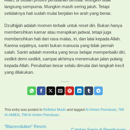
Allah, di situlah proses perubahan dimulai. Mungkin tidak
langsung sempurna. Mungkin masih sering jatuh. Tetapi
setidaknya hati sudah mulai berjalan ke arah yang benar.
Dzulhijjah adalah momen terbaik untuk reset diri. Bukan hanya
membersihkan kamar atau merapikan jadwal, tetapi juga
membersihkan hati dari rasa malas, iri, dan lalai kepada Allah.
Karena sejatinya, santri bukan manusia yang tidak pernah
salah. Santri adalah mereka yang terus belajar memperbaiki diri,
sedikit demi sedikit, sampai akhirnya menemukan jalan pulang
kepada Allah. Perubahan besar selalu dimulai dari langkah kecil
yang dilakukan.
This entry was posted in
Refleksi Mudir
and tagged
Al-Amien Prenduan
,
TMI
Al-AMIEN
,
TMI Al-Amien Prenduan
.
“Blazevolution” Resmi
Catatan Senja di Penghujung