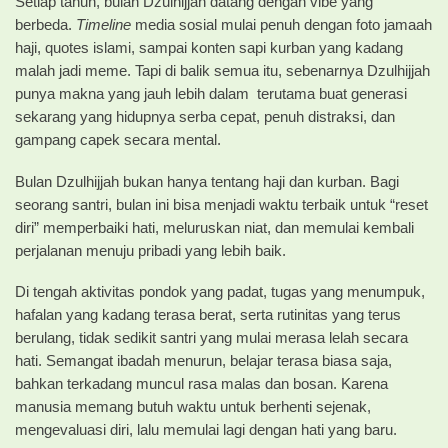
Setiap tahun, bulan Dzulhijjah datang dengan vibe yang
berbeda.
Timeline
media sosial mulai penuh dengan foto jamaah
haji, quotes islami, sampai konten sapi kurban yang kadang
malah jadi meme. Tapi di balik semua itu, sebenarnya Dzulhijjah
punya makna yang jauh lebih dalam terutama buat generasi
sekarang yang hidupnya serba cepat, penuh distraksi, dan
gampang capek secara mental.
Bulan Dzulhijjah bukan hanya tentang haji dan kurban. Bagi
seorang santri, bulan ini bisa menjadi waktu terbaik untuk “reset
diri” memperbaiki hati, meluruskan niat, dan memulai kembali
perjalanan menuju pribadi yang lebih baik.
Di tengah aktivitas pondok yang padat, tugas yang menumpuk,
hafalan yang kadang terasa berat, serta rutinitas yang terus
berulang, tidak sedikit santri yang mulai merasa lelah secara
hati. Semangat ibadah menurun, belajar terasa biasa saja,
bahkan terkadang muncul rasa malas dan bosan. Karena
manusia memang butuh waktu untuk berhenti sejenak,
mengevaluasi diri, lalu memulai lagi dengan hati yang baru.