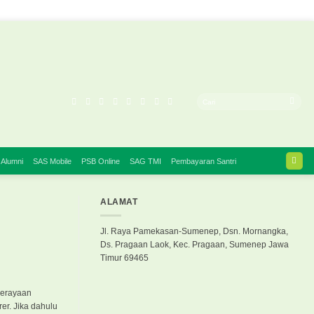
 Alumni
SAS Mobile
PSB Online
SAG TMI
Pembayaran Santri
ALAMAT
Jl. Raya Pamekasan-Sumenep, Dsn. Mornangka,
Ds. Pragaan Laok, Kec. Pragaan, Sumenep Jawa
Timur 69465
perayaan
er. Jika dahulu