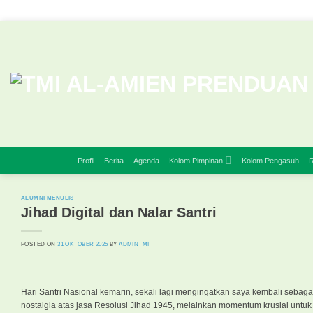
Skip
to
content
Profil
Berita
Agenda
Kolom Pimpinan
Kolom Pengasuh
R
ALUMNI MENULIS
Jihad Digital dan Nalar Santri
POSTED ON
31 OKTOBER 2025
BY
ADMINTMI
Hari Santri Nasional kemarin, sekali lagi mengingatkan saya kembali sebagai
nostalgia atas jasa Resolusi Jihad 1945, melainkan momentum krusial untuk 