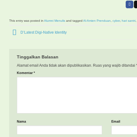
This entry was posted in
Alumni Menulis
and tagged
Al-Amien Prenduan
,
cyber
,
hari santri
D’Latest Digi-Native Identity
Tinggalkan Balasan
Alamat email Anda tidak akan dipublikasikan.
Ruas yang wajib ditandai
Komentar
*
Nama
Email