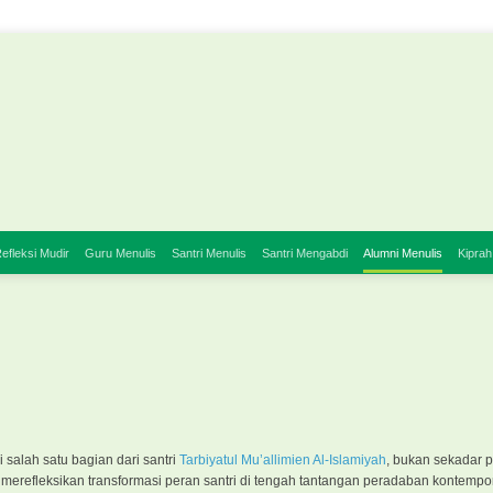
efleksi Mudir
Guru Menulis
Santri Menulis
Santri Mengabdi
Alumni Menulis
Kiprah
 salah satu bagian dari santri
Tarbiyatul Mu’allimien Al-Islamiyah
, bukan sekadar 
merefleksikan transformasi peran santri di tengah tantangan peradaban kontempor