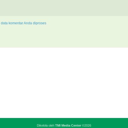
 data komentar Anda diproses
Dikelola oleh
TMI Media Center
©2026