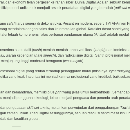
l, dan ekonomi telah bergeser ke ranah siber: Dunia Digital. Adalah sebuah keni
liki potensi unik untuk menjadi arsitek peradaban digital yang beradab (
adil wal
 yang
salaf
harus segera di dekonstruksi. Pesantren modern, seperti TMI Al-Amien P
ang mendalam dengan sains dan keterampilan global. Karakter dasar santri yang di
 melalui telaah komprehensif atas berbagai pandangan ulama (
ikhtilaf
) adalah modal 
menerima suatu dalil (
nash
) mentah-mentah tanpa verifikasi (
tahqiq
) dan kontekstua
oax
, ujaran kebencian (
hate speech
), dan radikalisme digital. Santri profesional me
n menjunjung tinggi moderasi beragama (
wasathiyah
).
fesional digital yang rentan terhadap pelanggaran moral (misalnya,
cyberbullyin
ika yang kuat. Integritas ini menjadikannya profesional yang kredibel, baik seba
uan dan kemandirian, memiliki
blue print
yang jelas untuk berkontribusi. Semangat 
 menjadi pengguna teknologi, tetapi menjadi penguasa dan penentu arah peradab
ekadar penguasaan
skill set
teknis, melainkan perwujudan dari penggabungan
Tawhi
an zaman. Inilah Jihad Digital sesungguhnya, sebuah resolusi santri masa kini u
dab dan keadilan global.