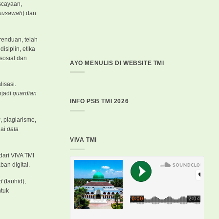
scayaan,
 musawah
) dan
renduan, telah
siplin, etika
sosial dan
AYO MENULIS DI WEBSITE TMI
lisasi.
njadi
guardian
INFO PSB TMI 2026
g
, plagiarisme,
gai
data
VIVA TMI
dari VIVA TMI
an digital.
d
(tauhid),
ntuk