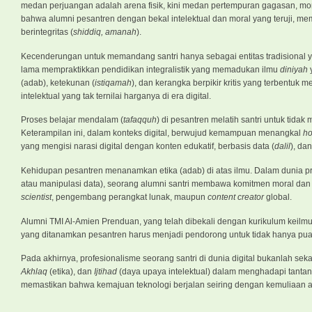
medan perjuangan adalah arena fisik, kini medan pertempuran gagasan, mora
bahwa alumni pesantren dengan bekal intelektual dan moral yang teruji, memi
berintegritas (
shiddiq, amanah
).
Kecenderungan untuk memandang santri hanya sebagai entitas tradisional
lama mempraktikkan pendidikan integralistik yang memadukan ilmu
diniyah
y
(adab), ketekunan (
istiqamah
), dan kerangka berpikir kritis yang terbentuk
intelektual yang tak ternilai harganya di era digital.
Proses belajar mendalam (
tafaqquh
) di pesantren melatih santri untuk tidak 
Keterampilan ini, dalam konteks digital, berwujud kemampuan menangkal
h
yang mengisi narasi digital dengan konten edukatif, berbasis data (
dalil
), da
Kehidupan pesantren menanamkan etika (adab) di atas ilmu. Dalam dunia pro
atau manipulasi data), seorang alumni santri membawa komitmen moral dan et
scientist
, pengembang perangkat lunak, maupun
content creator
global.
Alumni TMI Al-Amien Prenduan, yang telah dibekali dengan kurikulum keilm
yang ditanamkan pesantren harus menjadi pendorong untuk tidak hanya puas
Pada akhirnya, profesionalisme seorang santri di dunia digital bukanlah s
Akhlaq
(etika), dan
Ijtihad
(daya upaya intelektual) dalam menghadapi tantang
memastikan bahwa kemajuan teknologi berjalan seiring dengan kemuliaan a