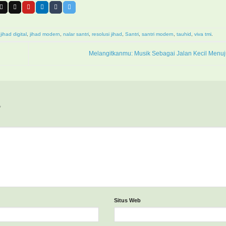
,
jihad digital
,
jihad modern
,
nalar santri
,
resolusi jihad
,
Santri
,
santri modern
,
tauhid
,
viva tmi
.
Melangitkanmu: Musik Sebagai Jalan Kecil Menu
*
Situs Web