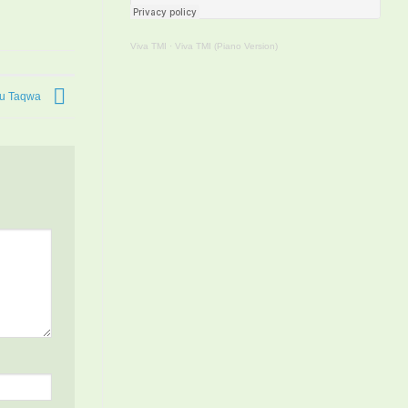
Viva TMI
·
Viva TMI (Piano Version)
ju Taqwa