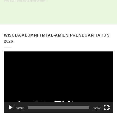
Viva TMI
·
Viva TMI (Piano Version)
WISUDA ALUMNI TMI AL-AMIEN PRENDUAN TAHUN
2026
Pemutar
Video
00:00
02:52