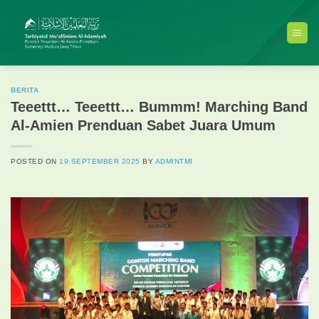
Skip
to
content
BERITA
Teeettt… Teeettt… Bummm! Marching Band
Al-Amien Prenduan Sabet Juara Umum
POSTED ON
19 SEPTEMBER 2025
BY
ADMINTMI