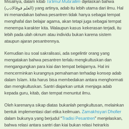
Misalnya, dalam kitab
Ta’limul Muta’allim
dijelaskan bahwa
(العلم فوقالادب) yang artinya, adab itu lebih utama dari ilmu. Hal
ini menandakan bahwa pesantren tidak hanya sebagai tempat
menghafal dan belajar agama, akan tetapi juga sebagai tempat
menempa karakter kita. Walaupun kasus kekerasan terjadi, itu
lebih pada ulah oknum atau individu bukan karena sistem
ataupun ajaran pesantrennya.
​Kemudian isu soal sakralisasi, ada segelintir orang yang
mengatakan bahwa pesantren terlalu mengkultuskan dan
mengangungkan para kiai dan tempat belajarnya. Hal ini
mencerminkan kurangnya pemahaman terhadap konsep adab
dalam Islam. kita harus bisa membedakan antara menghormati
dan mengkultuskan. Santri diajarkan untuk menjaga adab
kepada guru, kitab, dan tempat menuntut ilmu.
Oleh karenanya sikap diatas bukanlah pengkultusan, melainkan
bentuk implementasi dari etika keilmuan.
Zamakhsyari Dhofier
dalam bukunya yang berjudul “
Tradisi Pesantren
” menjelaskan,
bahwa relasi antara santri dan kiai bukan relasi heirarkis