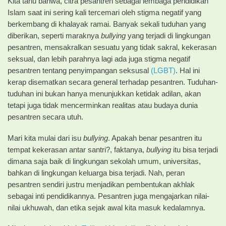
Kita tahu bahwa, citra pesantren sebagai lembaga pendidikan
Islam saat ini sering kali tercemari oleh stigma negatif yang
berkembang di khalayak ramai. Banyak sekali tuduhan yang
diberikan, seperti maraknya
bullying
yang terjadi di lingkungan
pesantren, mensakralkan sesuatu yang tidak sakral, kekerasan
seksual, dan lebih parahnya lagi ada juga stigma negatif
pesantren tentang penyimpangan seksusal
(LGBT)
. Hal ini
kerap disematkan secara general terhadap pesantren. Tuduhan-
tuduhan ini bukan hanya menunjukkan ketidak adilan, akan
tetapi juga tidak mencerminkan realitas atau budaya dunia
pesantren secara utuh.
​Mari kita mulai dari isu
bullying
. Apakah benar pesantren itu
tempat kekerasan antar santri?, faktanya,
bullying
itu bisa terjadi
dimana saja baik di lingkungan sekolah umum, universitas,
bahkan di lingkungan keluarga bisa terjadi. Nah, peran
pesantren sendiri justru menjadikan pembentukan akhlak
sebagai inti pendidikannya. Pesantren juga mengajarkan nilai-
nilai ukhuwah, dan etika sejak awal kita masuk kedalamnya.