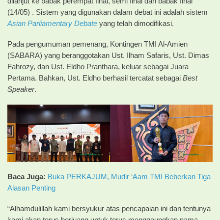
dilanjut ke babak perempat final, semi final dan babak final
(14/05) . Sistem yang digunakan dalam debat ini adalah sistem
Asian Parliamentary Debate
yang telah dimodifikasi.
Pada pengumuman pemenang, Kontingen TMI Al-Amien
(SABARA) yang beranggotakan Ust. Ilham Safaris, Ust. Dimas
Fahrozy, dan Ust. Eldho Pranthara, keluar sebagai Juara
Pertama. Bahkan, Ust. Eldho berhasil tercatat sebagai
Best
Speaker
.
Baca Juga:
Buka PERKAJUM, Mudir ‘Aam TMI Beberkan Tiga
Alasan Penting
“Alhamdulillah kami bersyukur atas pencapaian ini dan tentunya