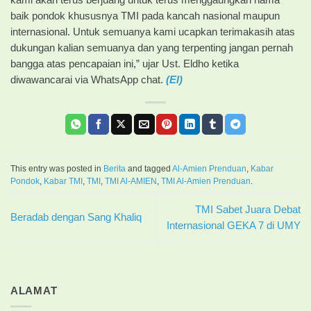
kami akan terus berjuang untuk terus menggaungkan nama
baik pondok khususnya TMI pada kancah nasional maupun
internasional. Untuk semuanya kami ucapkan terimakasih atas
dukungan kalian semuanya dan yang terpenting jangan pernah
bangga atas pencapaian ini,” ujar Ust. Eldho ketika
diwawancarai via WhatsApp chat.
(El)
This entry was posted in
Berita
and tagged
Al-Amien Prenduan
,
Kabar
Pondok
,
Kabar TMI
,
TMI
,
TMI Al-AMIEN
,
TMI Al-Amien Prenduan
.
TMI Sabet Juara Debat
Beradab dengan Sang Khaliq
Internasional GEKA 7 di UMY
ALAMAT