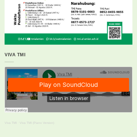
VIVA TMI
Viva TMI
·
Viva TMI (Piano Version)