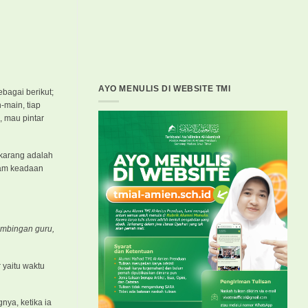
AYO MENULIS DI WEBSITE TMI
ebagai berikut;
-main, tiap
, mau pintar
ekarang adalah
alam keadaan
imbingan guru,
 yaitu waktu
nya, ketika ia