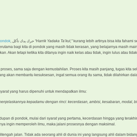
ondok
, حرك يدك تأكل
“Harrik Yadaka Ta’kul,”
kurang lebih artinya bisa kita fahami s
rutama bagi kita di pondok yang masih tidak kerasan, yang belajarnya masih main
 Akan tetapi ketika kita ditanya ingin naik kelas atau tidak, ingin lulus atau tidak
 proses, sama saja dengan kemustahilan. Proses kita masih panjang, tugas kita s
 yang akan membantu kesuksesan, ingat semua orang itu sama, tidak dilahirkan d
yarat yang harus dipenuhi untuk mendapatkan ilmu:
 menjelaskannya kepadamu dengan rinci: kecerdasan, ambisi, kesabaran, modal, b
upan di pondok, mulai dari syarat yang pertama, kecerdasan hingga yang terakhir
nnya ingin memperoleh ilmu, maka jalani prosesnya dengan maksimal.
tengah jalan. Tidak ada seorang ahli di dunia ini yang langsung ahli dalam bidang