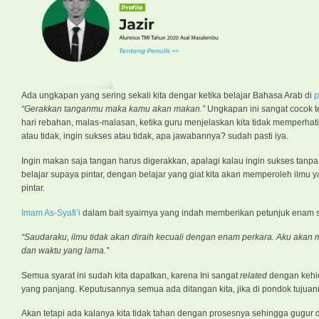
Ada ungkapan yang sering sekali kita dengar ketika belajar Bahasa Arab di
p
“Gerakkan tanganmu maka kamu akan makan.”
Ungkapan ini sangat cocok te
hari rebahan, malas-malasan, ketika guru menjelaskan kita tidak memperhatikan.
atau tidak, ingin sukses atau tidak, apa jawabannya? sudah pasti iya.
Ingin makan saja tangan harus digerakkan, apalagi kalau ingin sukses tanpa
belajar supaya pintar, dengan belajar yang giat kita akan memperoleh ilmu
pintar.
Imam As-Syafi’i
dalam bait syairnya yang indah memberikan petunjuk enam s
“Saudaraku, ilmu tidak akan diraih kecuali dengan enam perkara. Aku akan
dan waktu yang lama.”
Semua syarat ini sudah kita dapatkan, karena Ini sangat
related
dengan kehid
yang panjang. Keputusannya semua ada ditangan kita, jika di pondok tujua
Akan tetapi ada kalanya kita tidak tahan dengan prosesnya sehingga gugur di