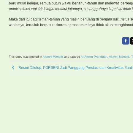
baru mulai belajar, semua butuh waktu bertahun-tahun dan melewati berba
untuk sukses tapi tidak ingin melalui jalannya, sesungguhnya kapal itu tidak 
Maka dari itu bagi teman-teman yang masih berjuang di penjara suci, teru
waktunya, teruslah berproses karena proses nantinya tidak akan menghianati
This entry was posted in
Alumni Menulis
and tagged
Al-Amien Prenduan
,
Alumni Menulis
,
T
Resmi Ditutup, PORSENI Jadi Panggung Prestasi dan Kreativitas Santr