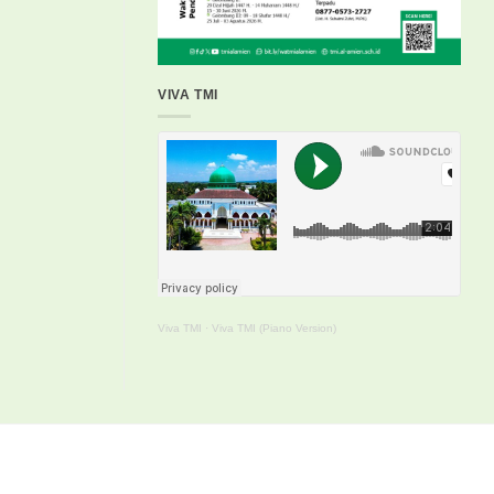
VIVA TMI
Viva TMI
·
Viva TMI (Piano Version)