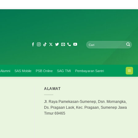
 Alumni
SAS Mobile
PSB Online
SAG TMI
Pembayaran Santri
ALAMAT
Jl. Raya Pamekasan-Sumenep, Dsn. Mornangka,
Ds. Pragaan Laok, Kec. Pragaan, Sumenep Jawa
Timur 69465