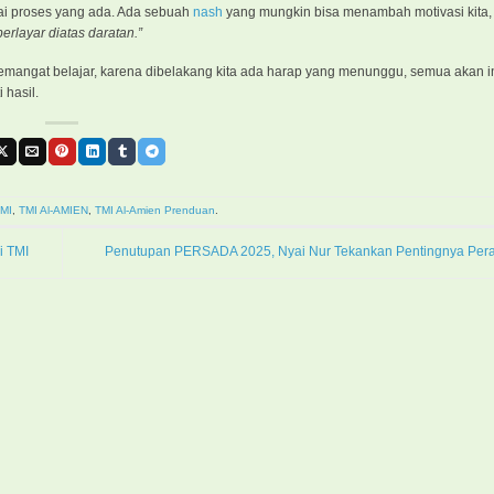
gai proses yang ada. Ada sebuah
nash
yang mungkin bisa menambah motivasi kita
berlayar diatas daratan.”
s semangat belajar, karena dibelakang kita ada harap yang menunggu, semua akan 
 hasil.
MI
,
TMI Al-AMIEN
,
TMI Al-Amien Prenduan
.
i TMI
Penutupan PERSADA 2025, Nyai Nur Tekankan Pentingnya Per