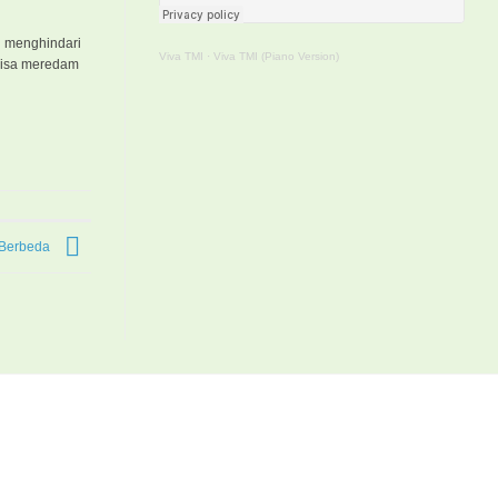
ah menghindari
Viva TMI
·
Viva TMI (Piano Version)
 bisa meredam
 Berbeda