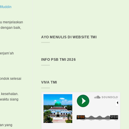
fifuddin
au menjelaskan
 dengan baik,
AYO MENULIS DI WEBSITE TMI
berjam’ah
INFO PSB TMI 2026
pondok selesai
VIVA TMI
a kesehatan.
 waktu siang
nan yang