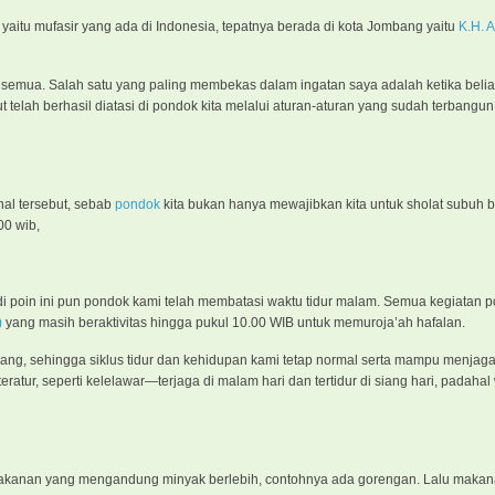
aitu mufasir yang ada di Indonesia, tepatnya berada di kota Jombang yaitu
K.H. A
semua. Salah satu yang paling membekas dalam ingatan saya adalah ketika beli
elah berhasil diatasi di pondok kita melalui aturan-aturan yang sudah terbangun
hal tersebut, sebab
pondok
kita bukan hanya mewajibkan kita untuk sholat subuh 
00 wib,
a di poin ini pun pondok kami telah membatasi waktu tidur malam. Semua kegiatan 
)
yang masih beraktivitas hingga pukul 10.00 WIB untuk memuroja’ah hafalan.
dang, sehingga siklus tidur dan kehidupan kami tetap normal serta mampu menjag
eratur, seperti kelelawar—terjaga di malam hari dan tertidur di siang hari, padahal
ti makanan yang mengandung minyak berlebih, contohnya ada gorengan. Lalu maka