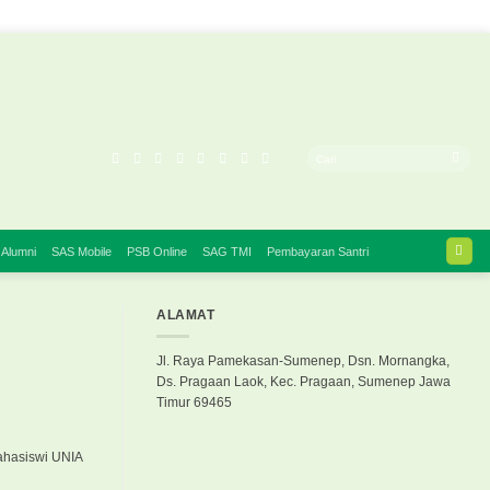
 Alumni
SAS Mobile
PSB Online
SAG TMI
Pembayaran Santri
ALAMAT
Jl. Raya Pamekasan-Sumenep, Dsn. Mornangka,
Ds. Pragaan Laok, Kec. Pragaan, Sumenep Jawa
Timur 69465
ahasiswi UNIA