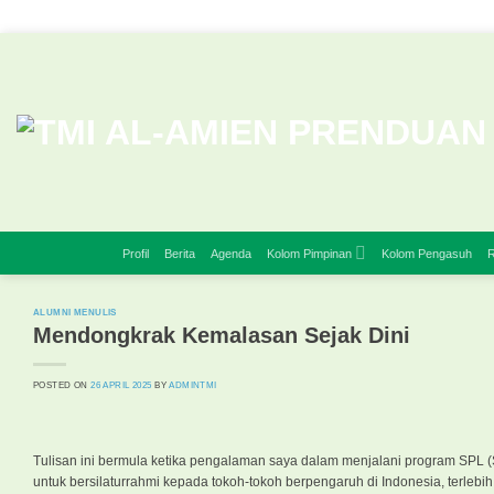
Skip
to
content
Profil
Berita
Agenda
Kolom Pimpinan
Kolom Pengasuh
R
ALUMNI MENULIS
Mendongkrak Kemalasan Sejak Dini
POSTED ON
26 APRIL 2025
BY
ADMINTMI
Tulisan ini bermula ketika pengalaman saya dalam menjalani program SPL
untuk bersilaturrahmi kepada tokoh-tokoh berpengaruh di Indonesia, terlebih 