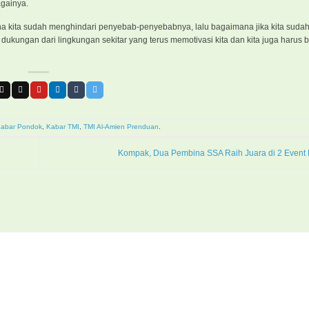
 sebagainya.
karena kita sudah menghindari penyebab-penyebabnya, lalu bagaimana jika kita sud
 dukungan dari lingkungan sekitar yang terus memotivasi kita dan kita juga harus
abar Pondok
,
Kabar TMI
,
TMI Al-Amien Prenduan
.
Kompak, Dua Pembina SSA Raih Juara di 2 Event