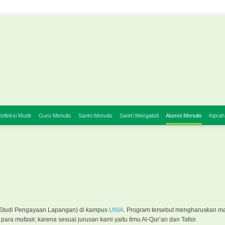
efleksi Mudir
Guru Menulis
Santri Menulis
Santri Mengabdi
Alumni Menulis
Kiprah
 (Studi Pengayaan Lapangan) di kampus
UNIA
. Program tersebut mengharuskan m
para mufasir, karena sesuai jurusan kami yaitu Ilmu Al-Qur’an dan Tafsir.