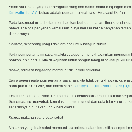
Salah satu tokoh yang berepengaruh yang ada dalam daftar kunjungan kami y
Dimiyathi, Lc. M.A.
beliau adalah pengarang kitab tafsir Hidayatul Qur’an.
Pada kesempatan itu, beliau membagikan berbagai macam ilmu kepada kita 
bahwa ada tiga penyebab kemalasan. Saya merasa ketiga penyebab tersebut t
di antaranya:
Pertama,
seseorang yang tidak terbiasa untuk bangun subuh
Pada poin pertama ini saya kira kita tidak perlu mengkhawatirkan mengenai 
bahkan lebih dari itu kita di wajibkan untuk bangun tahajjud sekitar pukul 03.
Kedua,
terbiasa begadang membuat siklus tidur terktukar
Sama seperti pada poin pertama, saya rasa kita tidak perlu khawatir, karen
pada pukul 09.00 WIB, dan hanya santri
Jam’iyyatul Qurro’ wal Huffazh (JQH
Peraturan tidur tepat waktu ini membentuk kebiasaan kami untuk tidak bega
Sementara itu, penyebab kemalasan justru muncul dari pola tidur yang tidak t
seharusnya digunakan untuk beraktivitas.
Ketiga,
makanan yang tidak sehat
Makanan yang tidak sehat membuat kita terlena dalam beraktifitas, seper