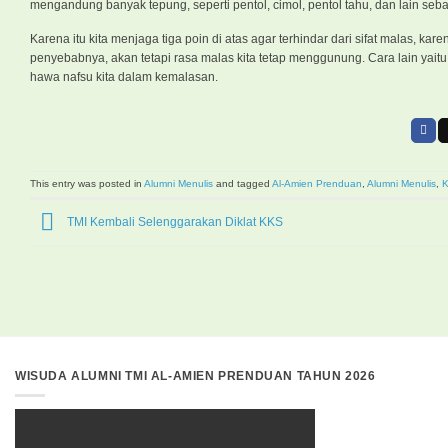
mengandung banyak tepung, seperti pentol, cimol, pentol tahu, dan lain
Karena itu kita menjaga tiga poin di atas agar terhindar dari sifat malas, 
penyebabnya, akan tetapi rasa malas kita tetap menggunung. Cara lain yaitu
hawa nafsu kita dalam kemalasan.
This entry was posted in
Alumni Menulis
and tagged
Al-Amien Prenduan
,
Alumni Menulis
,
K
TMI Kembali Selenggarakan Diklat KKS
WISUDA ALUMNI TMI AL-AMIEN PRENDUAN TAHUN 2026