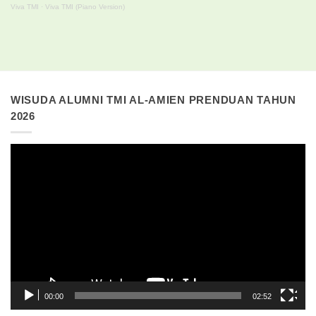
Viva TMI
·
Viva TMI (Piano Version)
WISUDA ALUMNI TMI AL-AMIEN PRENDUAN TAHUN
2026
Pemutar
Video
00:00
02:52