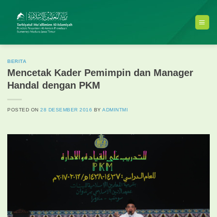
Skip
to
content
BERITA
Mencetak Kader Pemimpin dan Manager
Handal dengan PKM
POSTED ON
28 DESEMBER 2016
BY
ADMINTMI