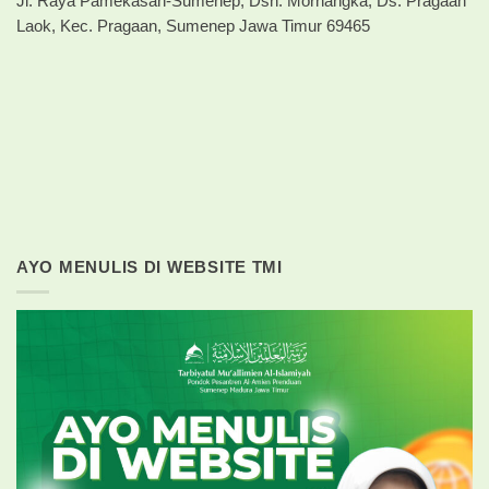
Jl. Raya Pamekasan-Sumenep, Dsn. Mornangka, Ds. Pragaan
Laok, Kec. Pragaan, Sumenep Jawa Timur 69465
AYO MENULIS DI WEBSITE TMI