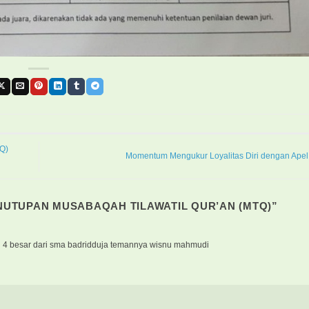
Q)
Momentum Mengukur Loyalitas Diri dengan Ape
UTUPAN MUSABAQAH TILAWATIL QUR’AN (MTQ)
”
ai 4 besar dari sma badridduja temannya wisnu mahmudi