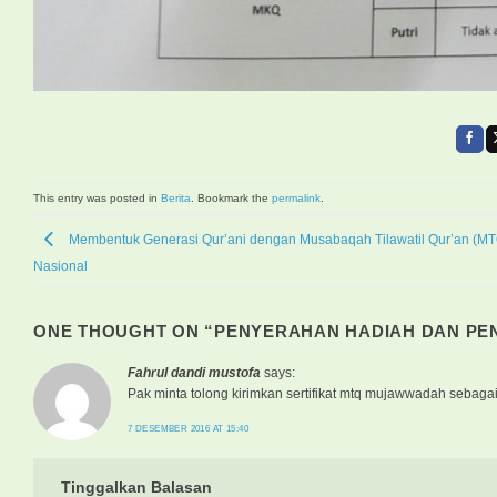
This entry was posted in
Berita
. Bookmark the
permalink
.
Membentuk Generasi Qur’ani dengan Musabaqah Tilawatil Qur’an (MT
Nasional
ONE THOUGHT ON “
PENYERAHAN HADIAH DAN PEN
Fahrul dandi mustofa
says:
Pak minta tolong kirimkan sertifikat mtq mujawwadah sebag
7 DESEMBER 2016 AT 15:40
Tinggalkan Balasan