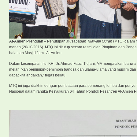
Al-Amien Prenduan
– Penutupan
Musabaqah Tilawatil Quran
(MTQ) dalam r
meriah (20/10/2016). MTQ ini ditutup secara resmi oleh Pimpinan dan Peng
halaman Masjid Jami’ Al-Amien.
Dalam kesempatan itu, KH. Dr. Ahmad Fauzi Tidjani, MA mengatakan bahwa MT
melahirkan pemimpin-pemimpin bangsa dan ulama-ulama yang muslim dan 
dapat kita andalkan,” tegas beliau.
MTQ ini juga diakhiri dengan pembacaan para pemenang lomba dan penyera
Nasional dalam rangka Kesyukuran 64 Tahun Pondok Pesantren Al-Amien P