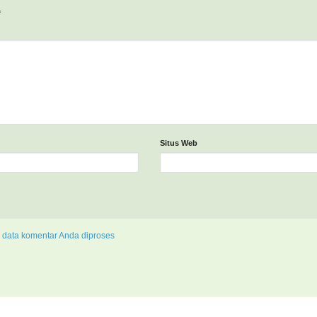
*
Situs Web
 data komentar Anda diproses