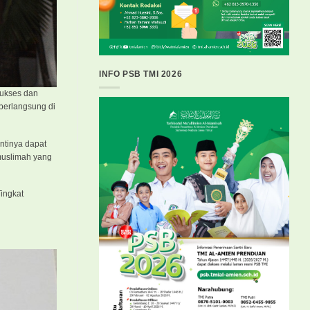
INFO PSB TMI 2026
sukses dan
berlangsung di
ntinya dapat
muslimah yang
ingkat