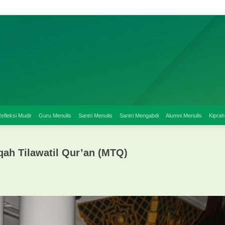
efleksi Mudir
Guru Menulis
Santri Menulis
Santri Mengabdi
Alumni Menulis
Kiprah
ah Tilawatil Qur’an (MTQ)