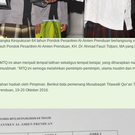
angka Kesyukuran 64 tahun Pondok Pesantren Al-Amien Prenduan berlangsung 
asuh Pondok Pesantren Al-Amien Prenduan, KH. Dr. Ahmad Fauzi Tidjani, MA yang 
Q ini akan menjadi tempat latihan sekaligus tempat belajar, yang diharapkan na
muslimah. “MTQ ini semoga melahirkan pemimpin-pemimpin, ulama muslim dan 
han hadiah oleh Pimpinan. Berikut data pemenang Musabaqah Tilawatil Qur’an T
renduan, 19-20 Oktober 2016.