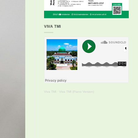
VIVA TMI
Viva TMI
·
Viva TMI (Piano Version)