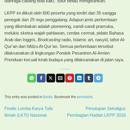
olahraga cabang bola kaki,” tutur beliau mengisahkan.
LKPP ini diikuti oleh 600 peserta yang terdiri dari 35 sangga
penegak dan 25 regu penggalang. Adapun jenis perlombaan
yang dilombakan adalah pioneering, sandi-sandi pramuka,
melukis sketsa wajah pahlawan, cerdas cermat, pidato Bahasa
Arab dan Inggris,
Brodcasting
radio, Islamic art, nasyid, tafsir Al-
Qur’an dan hifdzu Al-Qur’an. Semua perlombaan tersebut
dilaksanakan di lingkungan Pondok Pesantren Al-Amien
Prenduan kecuali kirab budaya yang dilaksanakan di jalan raya.
This entry was posted in
Berita
. Bookmark the
permalink
.
Finalis Lomba Karya Tulis
Penutupan Sekaligus
Ilmiah (LKTI) Nasional
Pembagian Hadiah LKPP 2016