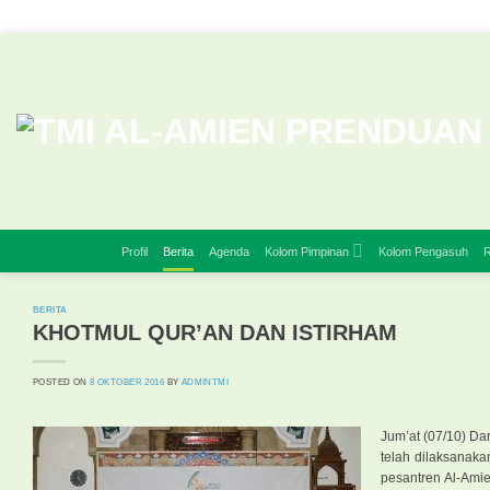
Skip
to
content
Profil
Berita
Agenda
Kolom Pimpinan
Kolom Pengasuh
R
BERITA
KHOTMUL QUR’AN DAN ISTIRHAM
POSTED ON
8 OKTOBER 2016
BY
ADMINTMI
Jum’at (07/10) Da
telah dilaksanak
pesantren Al-Ami