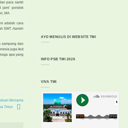
dan para santri
d jami’ pondok
ri, MA.
ni adalah cara
lah SWT.
Aamiin
AYO MENULIS DI WEBSITE TMI
ah sampang dan
nesia juga ikut
Semoga apa yang
INFO PSB TMI 2026
VIVA TMI
enduan Bersama
wa Timur