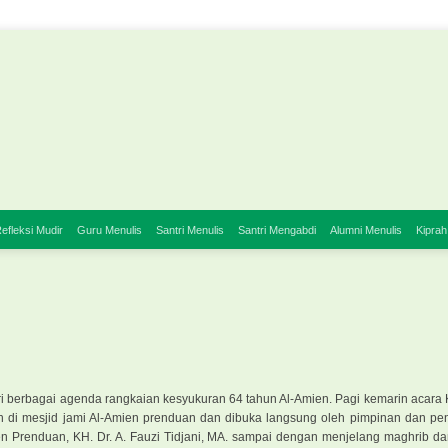
efleksi Mudir
Guru Menulis
Santri Menulis
Santri Mengabdi
Alumni Menulis
Kiprah
ri berbagai agenda rangkaian kesyukuran 64 tahun Al-Amien. Pagi kemarin acara
an di mesjid jami Al-Amien prenduan dan dibuka langsung oleh pimpinan dan p
en Prenduan, KH. Dr. A. Fauzi Tidjani, MA. sampai dengan menjelang maghrib da