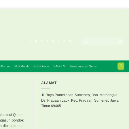
 Alumni
SAS Mobile
PSB Online
SAG TMI
Pembayaran Santri
ALAMAT
Jl. Raya Pamekasan-Sumenep, Dsn. Mornangka,
Ds. Pragaan Laok, Kec. Pragaan, Sumenep Jawa
Timur 69465
 Khotmul Qur’an
engasuh pondok
n dipimpin doa