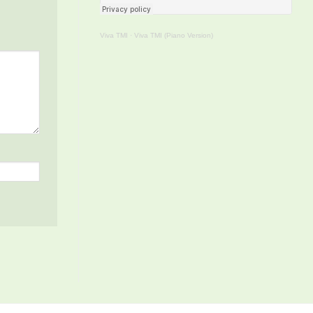
Viva TMI
·
Viva TMI (Piano Version)