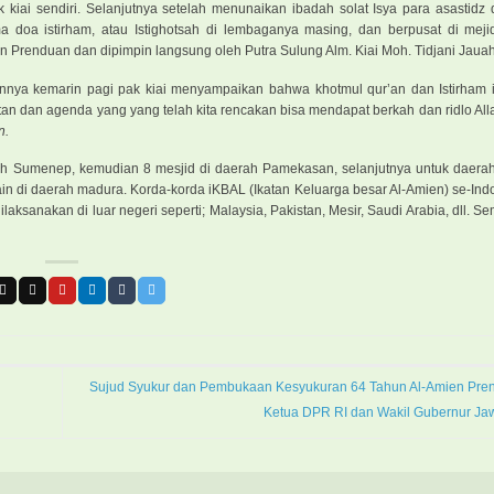
 kiai sendiri. Selanjutnya setelah menunaikan ibadah solat Isya para asastidz 
doa istirham, atau Istighotsah di lembaganya masing, dan berpusat di meji
n Prenduan dan dipimpin langsung oleh Putra Sulung Alm. Kiai Moh. Tidjani Jauah
ya kemarin pagi pak kiai menyampaikan bahwa khotmul qur’an dan Istirham i
an dan agenda yang yang telah kita rencakan bisa mendapat berkah dan ridlo Al
n.
aerah Sumenep, kemudian 8 mesjid di daerah Pamekasan, selanjutnya untuk daer
n di daerah madura. Korda-korda iKBAL (Ikatan Keluarga besar Al-Amien) se-Indo
aksanakan di luar negeri seperti; Malaysia, Pakistan, Mesir, Saudi Arabia, dll. 
Sujud Syukur dan Pembukaan Kesyukuran 64 Tahun Al-Amien Pr
Ketua DPR RI dan Wakil Gubernur Ja