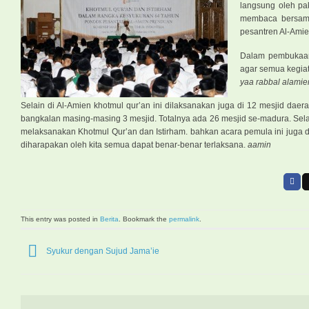
langsung oleh pak
membaca bersama 
pesantren Al-Amie
Dalam pembukaann
agar semua kegiat
yaa rabbal alamie
Selain di Al-Amien khotmul qur’an ini dilaksanakan juga di 12 mesjid d
bangkalan masing-masing 3 mesjid. Totalnya ada 26 mesjid se-madura. Selai
melaksanakan Khotmul Qur’an dan Istirham. bahkan acara pemula ini juga dil
diharapakan oleh kita semua dapat benar-benar terlaksana.
aamin
This entry was posted in
Berita
. Bookmark the
permalink
.
Syukur dengan Sujud Jama’ie