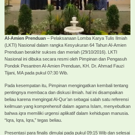
Al-Amien Prenduan
– Pelaksanaan Lomba Karya Tulis Ilmiah
(LKTI) Nasional dalam rangka Kesyukuran 64 Tahun Al-Amien
Prenduan berakhir sukses dan meriah (29/10/2016). LKTI
Nasional ini dibuka secara resmi oleh Pimpinan dan Pengasuh
Pondok Pesantren Al-Amien Prenduan, KH. Dr. Ahmad Fauzi
Tijani, MA pada pukul 07:30 Wib.
Pada kesempatan itu, Pimpinan mengingatkan kembali tentang
pentingnya membaca dan diskusi ilmiah. hal ini disampaikan
beliau karena mengingat Al-Qur’an sebagai salah satu referensi
keilmuan yang komprehensif dalam agama Islam, menyebutkan
bahwa
iqra
memiliki urgensi aplikatif dalam kehidupan manusia.
“Iqra, Iqra, Iqra,” tegas beliau.
Presentasi para finalis dimulai pada pukul 09:15 Wib dan selesai