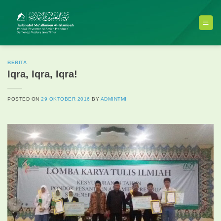
Skip
to
content
BERITA
Iqra, Iqra, Iqra!
POSTED ON
29 OKTOBER 2016
BY
ADMINTMI