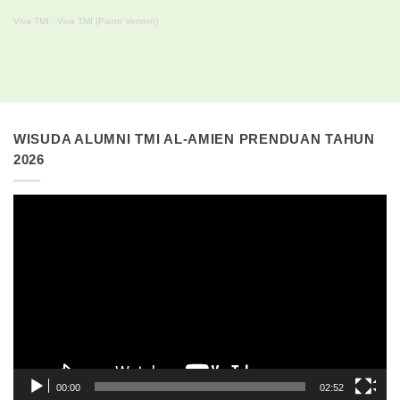
Viva TMI
·
Viva TMI (Piano Version)
WISUDA ALUMNI TMI AL-AMIEN PRENDUAN TAHUN
2026
Pemutar
Video
00:00
02:52