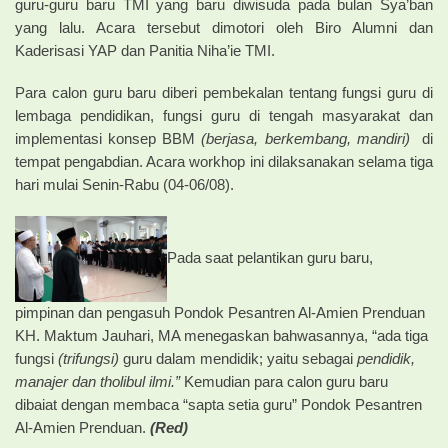
guru-guru baru TMI yang baru diwisuda pada bulan Sya’ban
yang lalu. Acara tersebut dimotori oleh Biro Alumni dan
Kaderisasi YAP dan Panitia Niha’ie TMI.
Para calon guru baru diberi pembekalan tentang fungsi guru di
lembaga pendidikan, fungsi guru di tengah masyarakat dan
implementasi konsep BBM
(berjasa, berkembang, mandiri)
di
tempat pengabdian. Acara workhop ini dilaksanakan selama tiga
hari mulai Senin-Rabu (04-06/08).
Pada saat pelantikan guru baru,
pimpinan dan pengasuh Pondok Pesantren Al-Amien Prenduan
KH. Maktum Jauhari, MA menegaskan bahwasannya, “ada tiga
fungsi
(trifungsi)
guru dalam mendidik; yaitu sebagai
pendidik,
manajer dan tholibul ilmi.”
Kemudian para calon guru baru
dibaiat dengan membaca “sapta setia guru” Pondok Pesantren
Al-Amien Prenduan.
(Red)