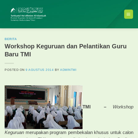
Skip
to
content
BERITA
Workshop Keguruan dan Pelantikan Guru
Baru TMI
POSTED ON
9 AGUSTUS 2014
BY
ADMINTMI
TMI –
Workshop
Keguruan
merupakan program pembekalan khusus untuk calon