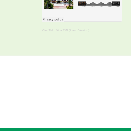
Viva TMI
·
Viva TMI (Piano Version)