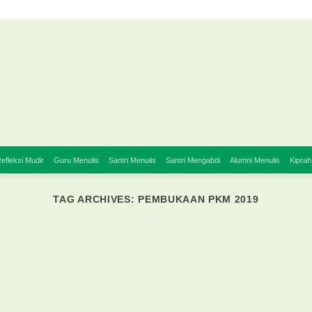
efleksi Mudir
Guru Menulis
Santri Menulis
Santri Mengabdi
Alumni Menulis
Kiprah
TAG ARCHIVES:
PEMBUKAAN PKM 2019