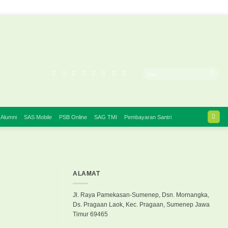
 Alumni
SAS Mobile
PSB Online
SAG TMI
Pembayaran Santri
ALAMAT
Jl. Raya Pamekasan-Sumenep, Dsn. Mornangka,
Ds. Pragaan Laok, Kec. Pragaan, Sumenep Jawa
Timur 69465