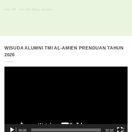
Viva TMI
·
Viva TMI (Piano Version)
WISUDA ALUMNI TMI AL-AMIEN PRENDUAN TAHUN
2026
Pemutar
Video
00:00
02:52