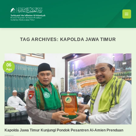
Skip
to
content
TAG ARCHIVES:
KAPOLDA JAWA TIMUR
06
Agu
Kapolda Jawa Timur Kunjungi Pondok Pesantren Al-Amien Prenduan