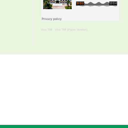
Viva TMI
·
Viva TMI (Piano Version)