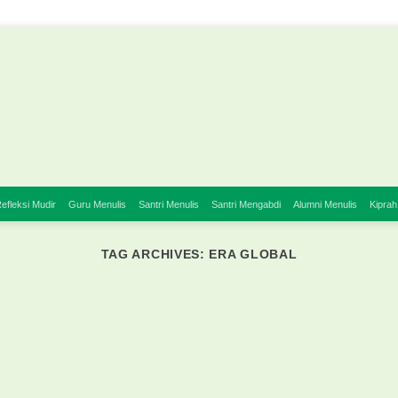
efleksi Mudir
Guru Menulis
Santri Menulis
Santri Mengabdi
Alumni Menulis
Kiprah
TAG ARCHIVES:
ERA GLOBAL