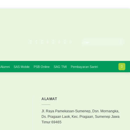
 Alumni
SAS Mobile
PSB Online
SAG TMI
Pembayaran Santri
ALAMAT
Jl. Raya Pamekasan-Sumenep, Dsn. Mornangka,
Ds. Pragaan Laok, Kec. Pragaan, Sumenep Jawa
Timur 69465